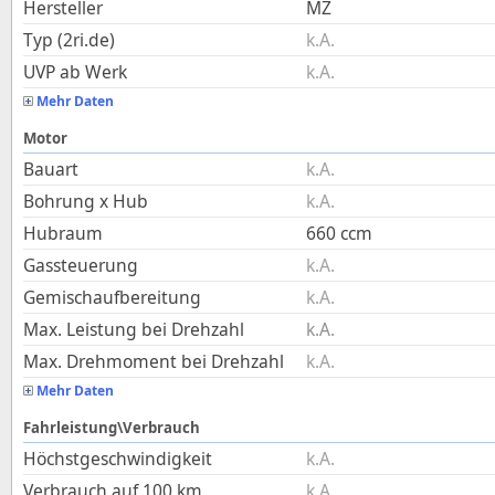
Hersteller
MZ
Typ (2ri.de)
k.A.
UVP ab Werk
k.A.
Mehr Daten
Motor
Bauart
k.A.
Bohrung x Hub
k.A.
Hubraum
660
ccm
Gassteuerung
k.A.
Gemischaufbereitung
k.A.
Max. Leistung bei Drehzahl
k.A.
Max. Drehmoment bei Drehzahl
k.A.
Mehr Daten
Fahrleistung\Verbrauch
Höchstgeschwindigkeit
k.A.
Verbrauch auf 100 km
k.A.