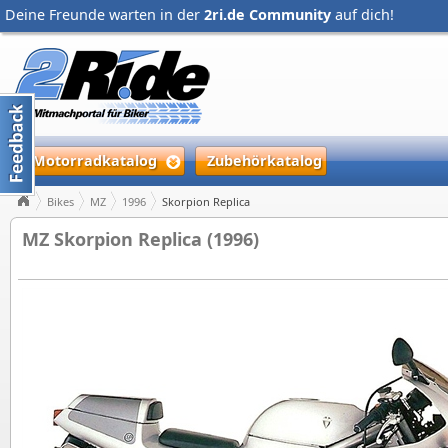
Deine Freunde warten in der
2ri.de Community
auf dich!
Motorradkatalog
Zubehörkatalog
Bikes
MZ
1996
Skorpion Replica
MZ Skorpion Replica (1996)