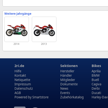
Weitere Jahrgänge
2014
2013
2ri.de
Sektionen
Bikes
Hilfe
Hersteller
Aprilia
Kontakt
Händler
BMW
Netiquette
Mitglieder
Buell
Impressum
Dokumente
Cagiva
Datenschutz
News
Derbi
AGB
Events
Ducati
Powered by
Smartstore
Zubehörkatalog
Harley-Dav