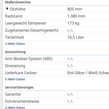
Maße\Gewichte
Sitzhöhe
805
mm
Radstand
1.380
mm
Leergewicht fahrbereit
173
kg
Zugelassenes Gesamtgewicht
k.A.
Tankinhalt
16,5
Liter
Mehr Daten
Ausstattung
Anti-Blockier-System (ABS)
k.A.
Drosselung
k.A.
Lieferbare Farben
Rot-Silber / Weiß-Schw
Mehr Daten
Service\Sonstiges
Garantie
k.A.
Führerscheinklasse
k.A.
Mehr Daten