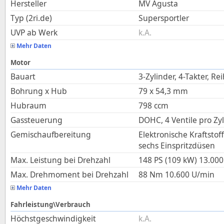
Hersteller
MV Agusta
Typ (2ri.de)
Supersportler
UVP ab Werk
k.A.
Mehr Daten
Motor
Bauart
3-Zylinder, 4-Takter, Re
Bohrung x Hub
79
x
54,3
mm
Hubraum
798
ccm
Gassteuerung
DOHC, 4 Ventile pro Zy
Gemischaufbereitung
Elektronische Kraftstof
sechs Einspritzdüsen
Max. Leistung bei Drehzahl
148 PS (109 kW)
13.000
Max. Drehmoment bei Drehzahl
88
Nm
10.600
U/min
Mehr Daten
Fahrleistung\Verbrauch
Höchstgeschwindigkeit
k.A.