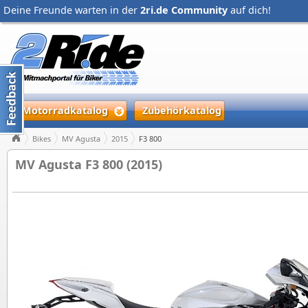
Deine Freunde warten in der
2ri.de Community
auf dich!
Motorradkatalog
Zubehörkatalog
Bikes
MV Agusta
2015
F3 800
MV Agusta F3 800 (2015)