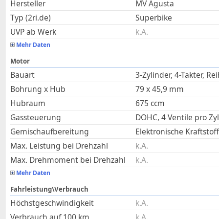
Hersteller
MV Agusta
Typ (2ri.de)
Superbike
UVP ab Werk
k.A.
Mehr Daten
Motor
Bauart
3-Zylinder, 4-Takter, Re
Bohrung x Hub
79
x
45,9
mm
Hubraum
675
ccm
Gassteuerung
DOHC, 4 Ventile pro Zy
Gemischaufbereitung
Elektronische Kraftstof
Max. Leistung bei Drehzahl
k.A.
Max. Drehmoment bei Drehzahl
k.A.
Mehr Daten
Fahrleistung\Verbrauch
Höchstgeschwindigkeit
k.A.
Verbrauch auf 100 km
k.A.