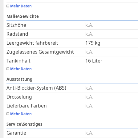
Mehr Daten
Maße\Gewichte
Sitzhöhe
k.A.
Radstand
k.A.
Leergewicht fahrbereit
179
kg
Zugelassenes Gesamtgewicht
k.A.
Tankinhalt
16
Liter
Mehr Daten
Ausstattung
Anti-Blockier-System (ABS)
k.A.
Drosselung
k.A.
Lieferbare Farben
k.A.
Mehr Daten
Service\Sonstiges
Garantie
k.A.