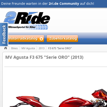
Deine Freunde warten in der
2ri.de Community
auf dich!
Motorradkatalog
Zubehörkatalog
Bikes
MV Agusta
2013
F3 675 "Serie ORO"
MV Agusta F3 675 "Serie ORO" (2013)