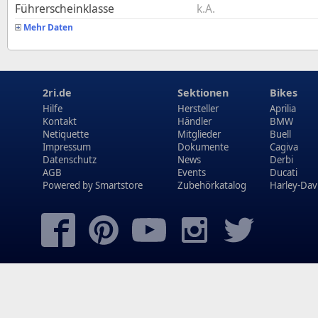
Führerscheinklasse
k.A.
Mehr Daten
2ri.de
Sektionen
Bikes
Hilfe
Hersteller
Aprilia
Kontakt
Händler
BMW
Netiquette
Mitglieder
Buell
Impressum
Dokumente
Cagiva
Datenschutz
News
Derbi
AGB
Events
Ducati
Powered by
Smartstore
Zubehörkatalog
Harley-Dav