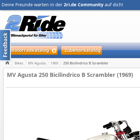
Deine Freunde warten in der
2ri.de Community
auf dich!
Motorradkatalog
Zubehörkatalog
Bikes
MV Agusta
1969
250 Bicilindrico B Scrambler
MV Agusta 250 Bicilindrico B Scrambler (1969)