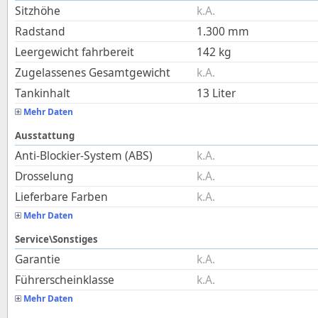
Sitzhöhe
k.A.
Radstand
1.300
mm
Leergewicht fahrbereit
142
kg
Zugelassenes Gesamtgewicht
k.A.
Tankinhalt
13
Liter
Mehr Daten
Ausstattung
Anti-Blockier-System (ABS)
k.A.
Drosselung
k.A.
Lieferbare Farben
k.A.
Mehr Daten
Service\Sonstiges
Garantie
k.A.
Führerscheinklasse
k.A.
Mehr Daten