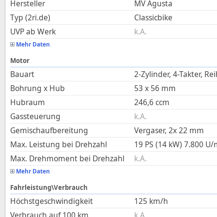
Hersteller
MV Agusta
Typ (2ri.de)
Classicbike
UVP ab Werk
k.A.
Mehr Daten
Motor
Bauart
2-Zylinder, 4-Takter, Re
Bohrung x Hub
53
x
56
mm
Hubraum
246,6
ccm
Gassteuerung
k.A.
Gemischaufbereitung
Vergaser, 2x 22 mm
Max. Leistung bei Drehzahl
19 PS (14 kW)
7.800
U/
Max. Drehmoment bei Drehzahl
k.A.
Mehr Daten
Fahrleistung\Verbrauch
Höchstgeschwindigkeit
125
km/h
Verbrauch auf 100 km
k.A.