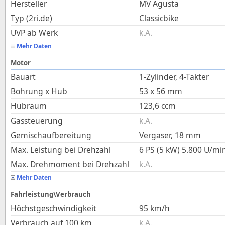
Hersteller
MV Agusta
Typ (2ri.de)
Classicbike
UVP ab Werk
k.A.
Mehr Daten
Motor
Bauart
1-Zylinder, 4-Takter
Bohrung x Hub
53
x
56
mm
Hubraum
123,6
ccm
Gassteuerung
k.A.
Gemischaufbereitung
Vergaser, 18 mm
Max. Leistung bei Drehzahl
6 PS (5 kW)
5.800
U/mi
Max. Drehmoment bei Drehzahl
k.A.
Mehr Daten
Fahrleistung\Verbrauch
Höchstgeschwindigkeit
95
km/h
Verbrauch auf 100 km
k.A.