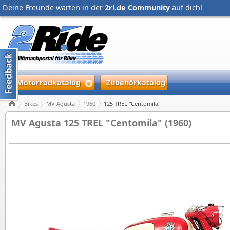
Deine Freunde warten in der
2ri.de Community
auf dich!
Motorradkatalog
Zubehörkatalog
Bikes
MV Agusta
1960
125 TREL "Centomila"
MV Agusta 125 TREL "Centomila" (1960)