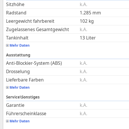
Sitzhöhe
k.A.
Radstand
1.285
mm
Leergewicht fahrbereit
102
kg
Zugelassenes Gesamtgewicht
k.A.
Tankinhalt
13
Liter
Mehr Daten
Ausstattung
Anti-Blockier-System (ABS)
k.A.
Drosselung
k.A.
Lieferbare Farben
k.A.
Mehr Daten
Service\Sonstiges
Garantie
k.A.
Führerscheinklasse
k.A.
Mehr Daten