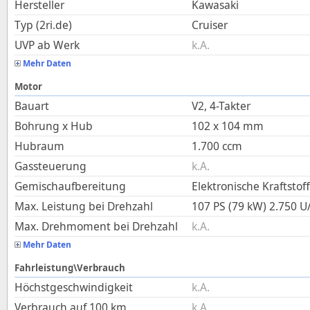
Hersteller
Kawasaki
Typ (2ri.de)
Cruiser
UVP ab Werk
k.A.
Mehr Daten
Motor
Bauart
V2, 4-Takter
Bohrung x Hub
102
x
104
mm
Hubraum
1.700
ccm
Gassteuerung
k.A.
Gemischaufbereitung
Elektronische Kraftstof
Max. Leistung bei Drehzahl
107 PS (79 kW)
2.750
U
Max. Drehmoment bei Drehzahl
k.A.
Mehr Daten
Fahrleistung\Verbrauch
Höchstgeschwindigkeit
k.A.
Verbrauch auf 100 km
k.A.