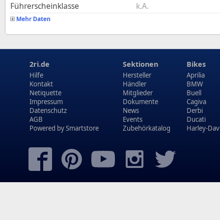
Führerscheinklasse
k.A.
Mehr Daten
2ri.de
Sektionen
Bikes
Hilfe
Hersteller
Aprilia
Kontakt
Händler
BMW
Netiquette
Mitglieder
Buell
Impressum
Dokumente
Cagiva
Datenschutz
News
Derbi
AGB
Events
Ducati
Powered by
Smartstore
Zubehörkatalog
Harley-Dav