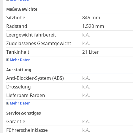
Maße\Gewichte
Sitzhöhe
845
mm
Radstand
1.520
mm
Leergewicht fahrbereit
k.A.
Zugelassenes Gesamtgewicht
k.A.
Tankinhalt
21
Liter
Mehr Daten
Ausstattung
Anti-Blockier-System (ABS)
k.A.
Drosselung
k.A.
Lieferbare Farben
k.A.
Mehr Daten
Service\Sonstiges
Garantie
k.A.
Führerscheinklasse
k.A.