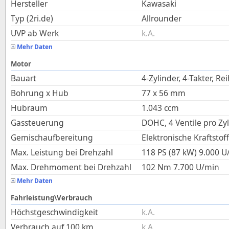
Hersteller
Kawasaki
Typ (2ri.de)
Allrounder
UVP ab Werk
k.A.
Mehr Daten
Motor
Bauart
4-Zylinder, 4-Takter, Re
Bohrung x Hub
77
x
56
mm
Hubraum
1.043
ccm
Gassteuerung
DOHC, 4 Ventile pro Zy
Gemischaufbereitung
Elektronische Kraftstof
Max. Leistung bei Drehzahl
118 PS (87 kW)
9.000
U
Max. Drehmoment bei Drehzahl
102
Nm
7.700
U/min
Mehr Daten
Fahrleistung\Verbrauch
Höchstgeschwindigkeit
k.A.
Verbrauch auf 100 km
k.A.