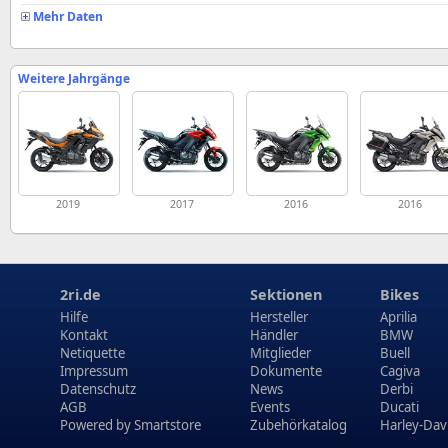
Mehr Daten
Weitere Jahrgänge
2019
2017
2016
2016
2ri.de
Sektionen
Bikes
Hilfe
Hersteller
Aprilia
Kontakt
Händler
BMW
Netiquette
Mitglieder
Buell
Impressum
Dokumente
Cagiva
Datenschutz
News
Derbi
AGB
Events
Ducati
Powered by
Smartstore
Zubehörkatalog
Harley-Dav