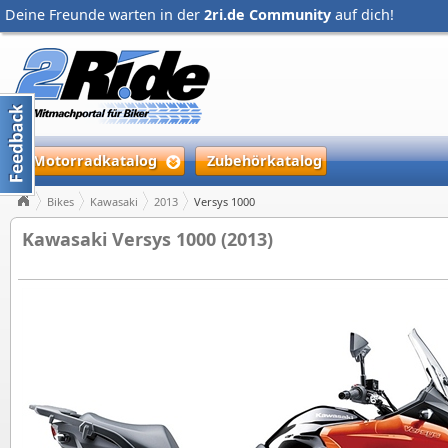
Deine Freunde warten in der
2ri.de Community
auf dich!
Motorradkatalog
Zubehörkatalog
Bikes
Kawasaki
2013
Versys 1000
Kawasaki Versys 1000 (2013)