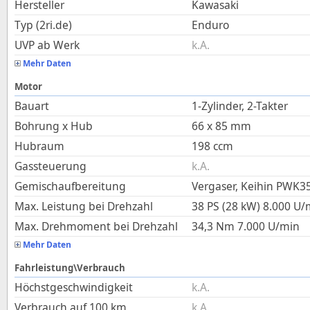
Hersteller
Kawasaki
Typ (2ri.de)
Enduro
UVP ab Werk
k.A.
Mehr Daten
Motor
Bauart
1-Zylinder, 2-Takter
Bohrung x Hub
66
x
85
mm
Hubraum
198
ccm
Gassteuerung
k.A.
Gemischaufbereitung
Vergaser, Keihin PWK3
Max. Leistung bei Drehzahl
38 PS (28 kW)
8.000
U/
Max. Drehmoment bei Drehzahl
34,3
Nm
7.000
U/min
Mehr Daten
Fahrleistung\Verbrauch
Höchstgeschwindigkeit
k.A.
Verbrauch auf 100 km
k.A.