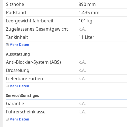
Sitzhöhe
890
mm
Radstand
1.435
mm
Leergewicht fahrbereit
101
kg
Zugelassenes Gesamtgewicht
k.A.
Tankinhalt
11
Liter
Mehr Daten
Ausstattung
Anti-Blockier-System (ABS)
k.A.
Drosselung
k.A.
Lieferbare Farben
k.A.
Mehr Daten
Service\Sonstiges
Garantie
k.A.
Führerscheinklasse
k.A.
Mehr Daten