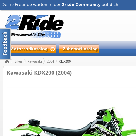
Deine Freunde warten in der
2ri.de Community
auf dich!
Motorradkatalog
Zubehörkatalog
Bikes
Kawasaki
2004
KDX200
Kawasaki KDX200 (2004)