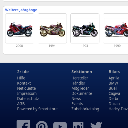
Weitere Jahrgänge
2000
1994
1993
1990
2ri.de
Sektionen
Bikes
Hilfe
Hersteller
Aprilia
Kontakt
Händler
BMW
Netiquette
Mitglieder
Buell
Impressum
Dokumente
Cagiva
Datenschutz
News
Derbi
AGB
Events
Ducati
Powered by
Smartstore
Zubehörkatalog
Harley-Dav