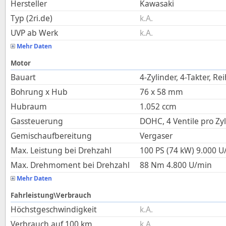
Hersteller
Kawasaki
Typ (2ri.de)
k.A.
UVP ab Werk
k.A.
Mehr Daten
Motor
Bauart
4-Zylinder, 4-Takter, Re
Bohrung x Hub
76
x
58
mm
Hubraum
1.052
ccm
Gassteuerung
DOHC, 4 Ventile pro Zy
Gemischaufbereitung
Vergaser
Max. Leistung bei Drehzahl
100 PS (74 kW)
9.000
U
Max. Drehmoment bei Drehzahl
88
Nm
4.800
U/min
Mehr Daten
Fahrleistung\Verbrauch
Höchstgeschwindigkeit
k.A.
Verbrauch auf 100 km
k.A.