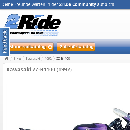
Deine Freunde warten in der
2ri.de Community
auf dich!
Motorradkatalog
Zubehörkatalog
Bikes
Kawasaki
1992
ZZ-R1100
Kawasaki ZZ-R1100 (1992)