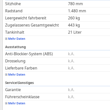
Sitzhöhe
780
mm
Radstand
1.480
mm
Leergewicht fahrbereit
260
kg
Zugelassenes Gesamtgewicht
443
kg
Tankinhalt
21
Liter
Mehr Daten
Ausstattung
Anti-Blockier-System (ABS)
k.A.
Drosselung
k.A.
Lieferbare Farben
k.A.
Mehr Daten
Service\Sonstiges
Garantie
k.A.
Führerscheinklasse
k.A.
Mehr Daten