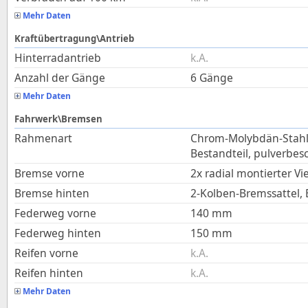
Mehr Daten
Kraftübertragung\Antrieb
Hinterradantrieb
k.A.
Anzahl der Gänge
6 Gänge
Mehr Daten
Fahrwerk\Bremsen
Rahmenart
Chrom-Molybdän-Stahlr
Bestandteil, pulverbes
Bremse vorne
2x radial montierter V
Bremse hinten
2-Kolben-Bremssattel,
Federweg vorne
140
mm
Federweg hinten
150
mm
Reifen vorne
k.A.
Reifen hinten
k.A.
Mehr Daten