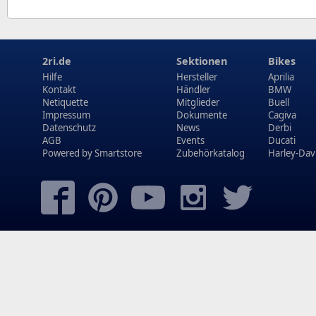
2ri.de
Sektionen
Bikes
Hilfe
Hersteller
Aprilia
Kontakt
Händler
BMW
Netiquette
Mitglieder
Buell
Impressum
Dokumente
Cagiva
Datenschutz
News
Derbi
AGB
Events
Ducati
Powered by
Smartstore
Zubehörkatalog
Harley-Dav