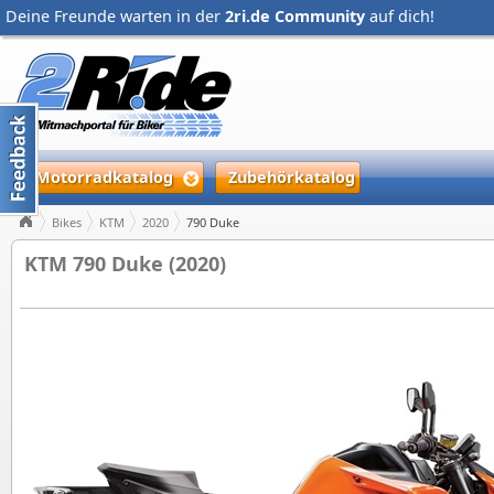
Deine Freunde warten in der
2ri.de Community
auf dich!
Motorradkatalog
Zubehörkatalog
Bikes
KTM
2020
790 Duke
KTM 790 Duke (2020)