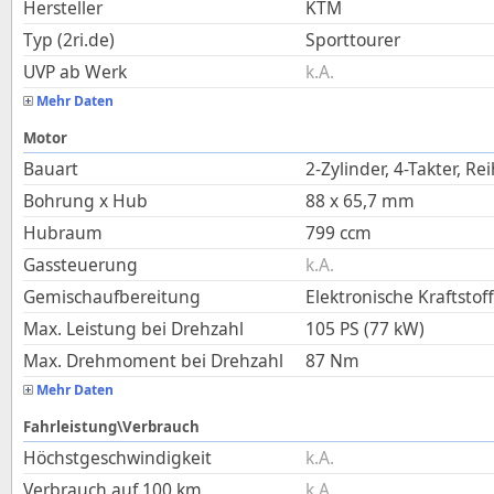
Hersteller
KTM
Typ (2ri.de)
Sporttourer
UVP ab Werk
k.A.
Mehr Daten
Motor
Bauart
2-Zylinder, 4-Takter, Re
Bohrung x Hub
88
x
65,7
mm
Hubraum
799
ccm
Gassteuerung
k.A.
Gemischaufbereitung
Elektronische Kraftstof
Max. Leistung bei Drehzahl
105 PS (77 kW)
Max. Drehmoment bei Drehzahl
87
Nm
Mehr Daten
Fahrleistung\Verbrauch
Höchstgeschwindigkeit
k.A.
Verbrauch auf 100 km
k.A.