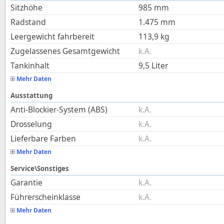
Sitzhöhe
985
mm
Radstand
1.475
mm
Leergewicht fahrbereit
113,9
kg
Zugelassenes Gesamtgewicht
k.A.
Tankinhalt
9,5
Liter
Mehr Daten
Ausstattung
Anti-Blockier-System (ABS)
k.A.
Drosselung
k.A.
Lieferbare Farben
k.A.
Mehr Daten
Service\Sonstiges
Garantie
k.A.
Führerscheinklasse
k.A.
Mehr Daten