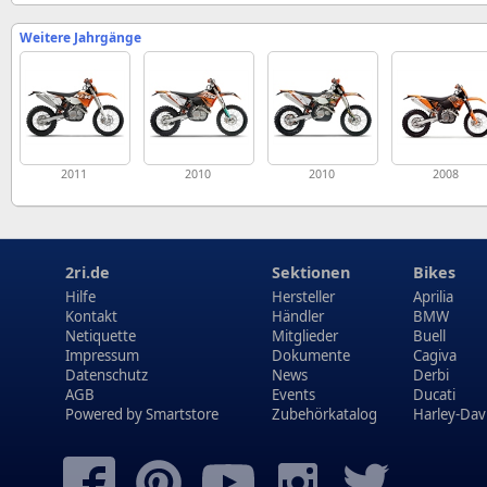
Weitere Jahrgänge
2011
2010
2010
2008
2ri.de
Sektionen
Bikes
Hilfe
Hersteller
Aprilia
Kontakt
Händler
BMW
Netiquette
Mitglieder
Buell
Impressum
Dokumente
Cagiva
Datenschutz
News
Derbi
AGB
Events
Ducati
Powered by
Smartstore
Zubehörkatalog
Harley-Dav