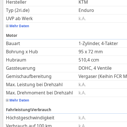
Hersteller
KTM
Typ (2ri.de)
Enduro
UVP ab Werk
k.A.
Mehr Daten
Motor
Bauart
1-Zylinder, 4-Takter
Bohrung x Hub
95
x
72
mm
Hubraum
510,4
ccm
Gassteuerung
DOHC, 4 Ventile
Gemischaufbereitung
Vergaser (Keihin FCR M
Max. Leistung bei Drehzahl
k.A.
Max. Drehmoment bei Drehzahl
k.A.
Mehr Daten
Fahrleistung\Verbrauch
Höchstgeschwindigkeit
k.A.
Verbrauch auf 100 km
k.A.