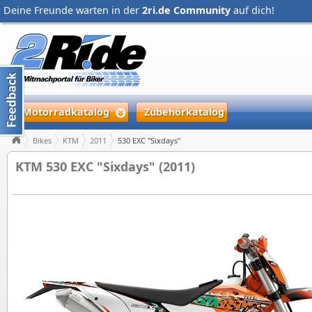
Deine Freunde warten in der
2ri.de Community
auf dich!
Motorradkatalog
Zubehörkatalog
Bikes
KTM
2011
530 EXC "Sixdays"
KTM 530 EXC "Sixdays" (2011)