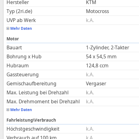
Hersteller
KTM
Typ (2ri.de)
Motocross
UVP ab Werk
k.A.
Mehr Daten
Motor
Bauart
1-Zylinder, 2-Takter
Bohrung x Hub
54
x
54,5
mm
Hubraum
124,8
ccm
Gassteuerung
k.A.
Gemischaufbereitung
Vergaser
Max. Leistung bei Drehzahl
k.A.
Max. Drehmoment bei Drehzahl
k.A.
Mehr Daten
Fahrleistung\Verbrauch
Höchstgeschwindigkeit
k.A.
Verbrauch auf 100 km
k.A.