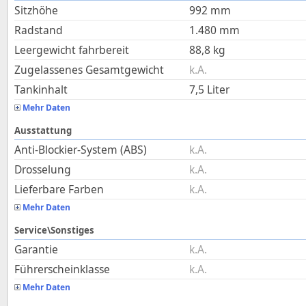
Sitzhöhe
992
mm
Radstand
1.480
mm
Leergewicht fahrbereit
88,8
kg
Zugelassenes Gesamtgewicht
k.A.
Tankinhalt
7,5
Liter
Mehr Daten
Ausstattung
Anti-Blockier-System (ABS)
k.A.
Drosselung
k.A.
Lieferbare Farben
k.A.
Mehr Daten
Service\Sonstiges
Garantie
k.A.
Führerscheinklasse
k.A.
Mehr Daten