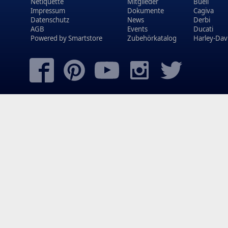
Netiquette
Mitglieder
Buell
Impressum
Dokumente
Cagiva
Datenschutz
News
Derbi
AGB
Events
Ducati
Powered by
Smartstore
Zubehörkatalog
Harley-Dav