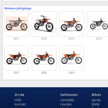
Weitere Jahrgänge
2017
2016
2015
2014
2007
2006
2003
2ri.de
Sektionen
Bikes
Hilfe
Hersteller
Aprilia
Kontakt
Händler
BMW