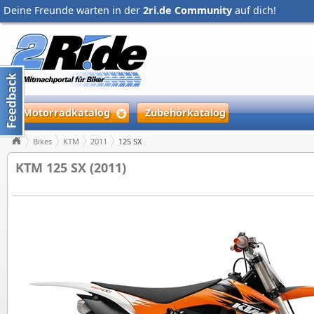
Deine Freunde warten in der
2ri.de Community
auf dich!
Motorradkatalog
Zubehörkatalog
Bikes
KTM
2011
125 SX
KTM 125 SX (2011)