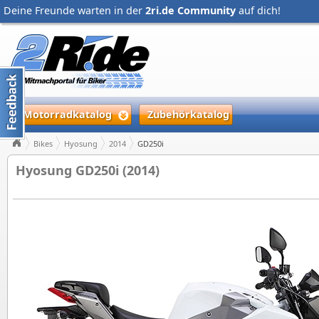
Deine Freunde warten in der
2ri.de Community
auf dich!
Motorradkatalog
Zubehörkatalog
Bikes
Hyosung
2014
GD250i
Hyosung GD250i (2014)