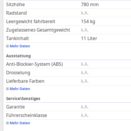
Sitzhöhe
780
mm
Radstand
k.A.
Leergewicht fahrbereit
154
kg
Zugelassenes Gesamtgewicht
k.A.
Tankinhalt
11
Liter
Mehr Daten
Ausstattung
Anti-Blockier-System (ABS)
k.A.
Drosselung
k.A.
Lieferbare Farben
k.A.
Mehr Daten
Service\Sonstiges
Garantie
k.A.
Führerscheinklasse
k.A.
Mehr Daten