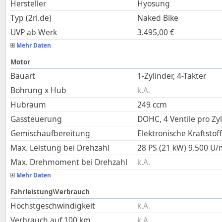
Hersteller
Hyosung
Typ (2ri.de)
Naked Bike
UVP ab Werk
3.495,00
€
Mehr Daten
Motor
Bauart
1-Zylinder, 4-Takter
Bohrung x Hub
k.A.
Hubraum
249
ccm
Gassteuerung
DOHC, 4 Ventile pro Zy
Gemischaufbereitung
Elektronische Kraftstof
Max. Leistung bei Drehzahl
28 PS (21 kW)
9.500
U/
Max. Drehmoment bei Drehzahl
k.A.
Mehr Daten
Fahrleistung\Verbrauch
Höchstgeschwindigkeit
k.A.
Verbrauch auf 100 km
k.A.