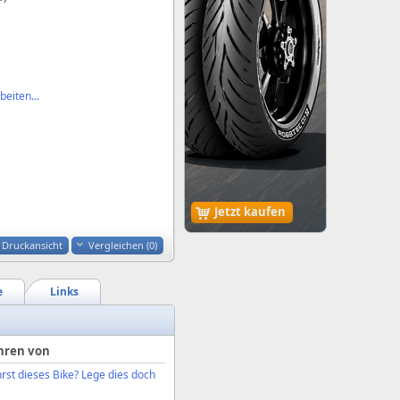
eiten...
Jetzt kaufen
Druckansicht
Vergleichen (
0
)
e
Links
hren von
rst dieses Bike? Lege dies doch