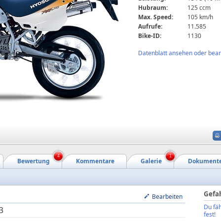
Hubraum:
125 ccm
Max. Speed:
105 km/h
Aufrufe:
11.585
Bike-ID:
1130
Datenblatt ansehen oder bearb
4
1
Bewertung
Kommentare
Galerie
Dokument
Gefa
Bearbeiten
Du fäh
3
fest!