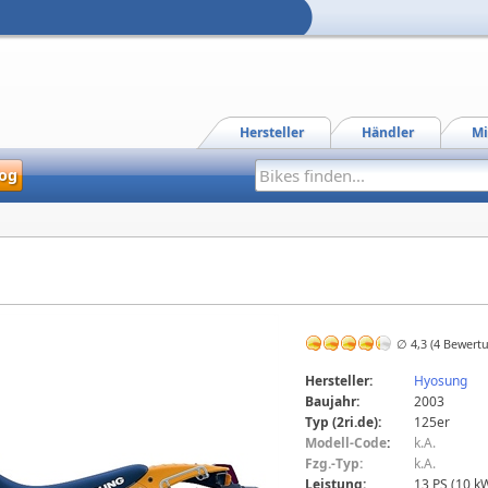
Hersteller
Händler
Mi
og
∅ 4,3 (4 Bewert
Hersteller:
Hyosung
Baujahr:
2003
Typ (2ri.de):
125er
Modell-Code
:
k.A.
Fzg.-Typ:
k.A.
Leistung:
13 PS (10 k