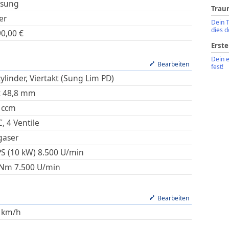
sung
Trau
er
Dein 
dies d
90,00
€
Erste
Dein 
Bearbeiten
fest!
ylinder, Viertakt (Sung Lim PD)
x
48,8
mm
ccm
, 4 Ventile
gaser
PS (10 kW)
8.500
U/min
Nm
7.500
U/min
Bearbeiten
km/h