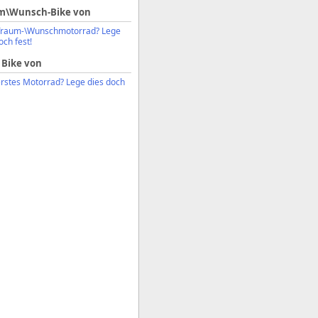
m\Wunsch-Bike von
Traum-\Wunschmotorrad? Lege
och fest!
 Bike von
erstes Motorrad? Lege dies doch