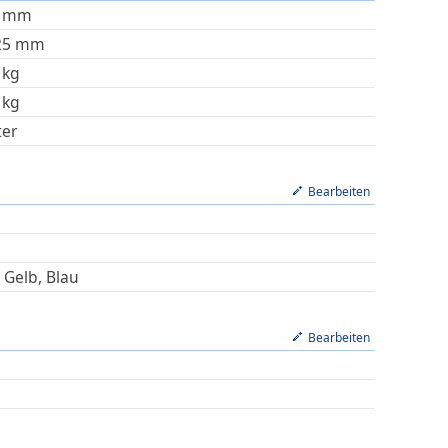
mm
25
mm
kg
kg
ter
Bearbeiten
 Gelb, Blau
Bearbeiten