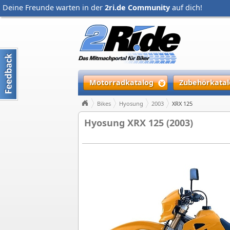
Deine Freunde warten in der
2ri.de Community
auf dich!
Motorradkatalog
Zubehörkatal
Bikes
Hyosung
2003
XRX 125
Hyosung XRX 125 (2003)