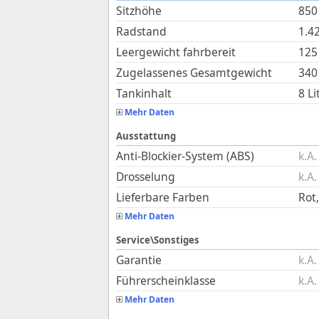
Sitzhöhe
850
Radstand
1.4
Leergewicht fahrbereit
125
Zugelassenes Gesamtgewicht
340
Tankinhalt
8
Li
Mehr Daten
Ausstattung
Anti-Blockier-System (ABS)
k.A.
Drosselung
k.A.
Lieferbare Farben
Rot,
Mehr Daten
Service\Sonstiges
Garantie
k.A.
Führerscheinklasse
k.A.
Mehr Daten