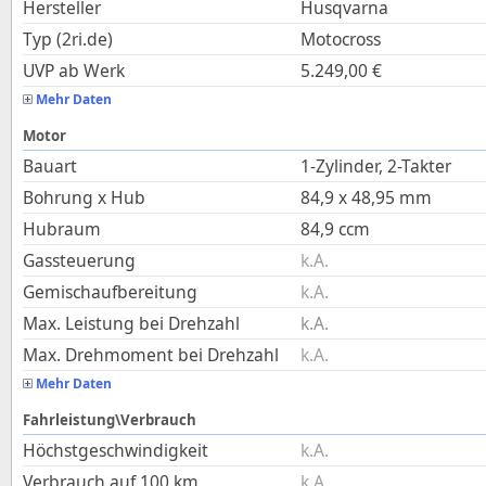
Hersteller
Husqvarna
Typ (2ri.de)
Motocross
UVP ab Werk
5.249,00
€
Mehr Daten
Motor
Bauart
1-Zylinder, 2-Takter
Bohrung x Hub
84,9
x
48,95
mm
Hubraum
84,9
ccm
Gassteuerung
k.A.
Gemischaufbereitung
k.A.
Max. Leistung bei Drehzahl
k.A.
Max. Drehmoment bei Drehzahl
k.A.
Mehr Daten
Fahrleistung\Verbrauch
Höchstgeschwindigkeit
k.A.
Verbrauch auf 100 km
k.A.