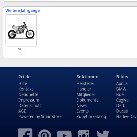
Weitere Jahrgänge
2015
2ri.de
Sektionen
Bikes
Hilfe
Hersteller
Aprilia
Kontakt
Händler
BMW
Netiquette
Mitglieder
Buell
Impressum
Dokumente
Cagiva
Datenschutz
News
Derbi
AGB
Events
Ducati
Powered by
Smartstore
Zubehörkatalog
Harley-Dav