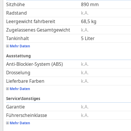
Sitzhöhe
890
mm
Radstand
k.A.
Leergewicht fahrbereit
68,5
kg
Zugelassenes Gesamtgewicht
k.A.
Tankinhalt
5
Liter
Mehr Daten
Ausstattung
Anti-Blockier-System (ABS)
k.A.
Drosselung
k.A.
Lieferbare Farben
k.A.
Mehr Daten
Service\Sonstiges
Garantie
k.A.
Führerscheinklasse
k.A.
Mehr Daten