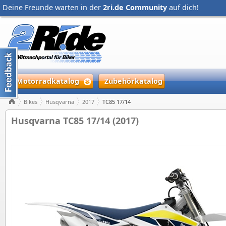
Deine Freunde warten in der
2ri.de Community
auf dich!
Motorradkatalog
Zubehörkatalog
Bikes
Husqvarna
2017
TC85 17/14
Husqvarna TC85 17/14 (2017)