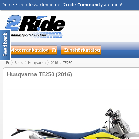
Deine Freunde warten in der
2ri.de Community
auf dich!
Motorradkatalog
Zubehörkatalog
Bikes
Husqvarna
2016
TE250
Husqvarna TE250 (2016)