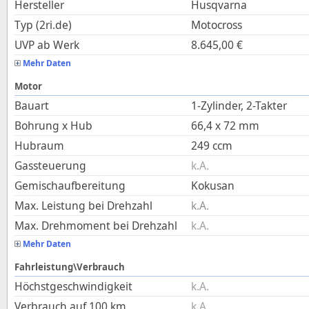
Hersteller
Husqvarna
Typ (2ri.de)
Motocross
UVP ab Werk
8.645,00
€
Mehr Daten
Motor
Bauart
1-Zylinder, 2-Takter
Bohrung x Hub
66,4
x
72
mm
Hubraum
249
ccm
Gassteuerung
k.A.
Gemischaufbereitung
Kokusan
Max. Leistung bei Drehzahl
k.A.
Max. Drehmoment bei Drehzahl
k.A.
Mehr Daten
Fahrleistung\Verbrauch
Höchstgeschwindigkeit
k.A.
Verbrauch auf 100 km
k.A.