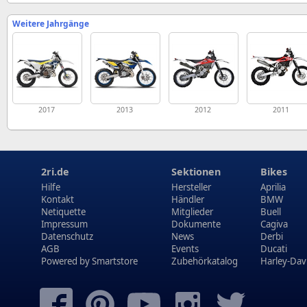
Weitere Jahrgänge
2017
2013
2012
2011
2ri.de
Sektionen
Bikes
Hilfe
Hersteller
Aprilia
Kontakt
Händler
BMW
Netiquette
Mitglieder
Buell
Impressum
Dokumente
Cagiva
Datenschutz
News
Derbi
AGB
Events
Ducati
Powered by
Smartstore
Zubehörkatalog
Harley-Dav