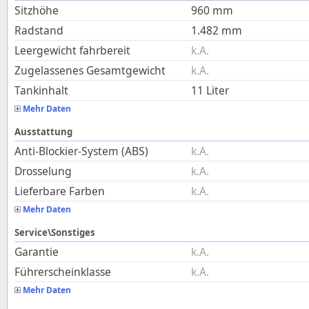
Sitzhöhe
960
mm
Radstand
1.482
mm
Leergewicht fahrbereit
k.A.
Zugelassenes Gesamtgewicht
k.A.
Tankinhalt
11
Liter
Mehr Daten
Ausstattung
Anti-Blockier-System (ABS)
k.A.
Drosselung
k.A.
Lieferbare Farben
k.A.
Mehr Daten
Service\Sonstiges
Garantie
k.A.
Führerscheinklasse
k.A.
Mehr Daten