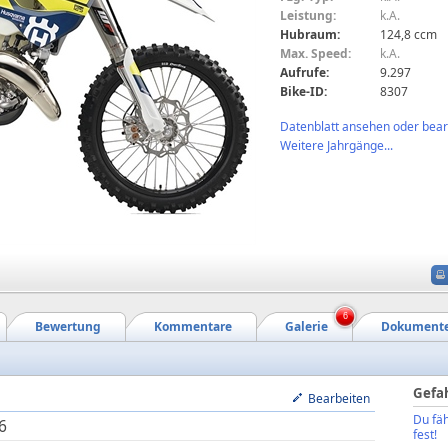
Leistung:
k.A.
Hubraum:
124,8 ccm
Max. Speed:
k.A.
Aufrufe:
9.297
Bike-ID:
8307
Datenblatt ansehen oder bearb
Weitere Jahrgänge...
6
Bewertung
Kommentare
Galerie
Dokument
Gefa
Bearbeiten
Du fäh
6
fest!