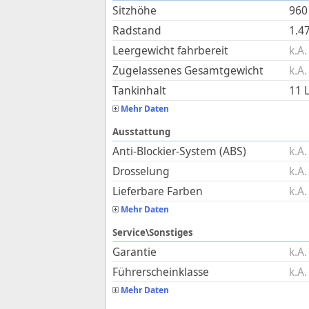
Sitzhöhe
960
Radstand
1.4
Leergewicht fahrbereit
k.A.
Zugelassenes Gesamtgewicht
k.A.
Tankinhalt
11
L
Mehr Daten
Ausstattung
Anti-Blockier-System (ABS)
k.A.
Drosselung
k.A.
Lieferbare Farben
k.A.
Mehr Daten
Service\Sonstiges
Garantie
k.A.
Führerscheinklasse
k.A.
Mehr Daten