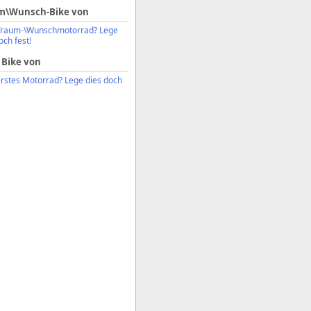
m\Wunsch-Bike von
Traum-\Wunschmotorrad? Lege
och fest!
 Bike von
erstes Motorrad? Lege dies doch