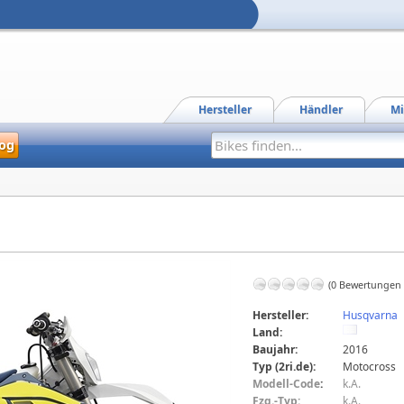
Hersteller
Händler
Mi
og
(0 Bewertungen
Hersteller:
Husqvarna
Land:
Baujahr:
2016
Typ (2ri.de):
Motocross
Modell-Code
:
k.A.
Fzg.-Typ:
k.A.