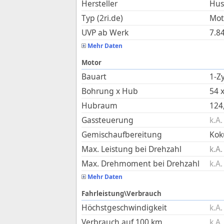
Hersteller
Hus
Typ (2ri.de)
Mot
UVP ab Werk
7.8
Mehr Daten
Motor
Bauart
1-Zy
Bohrung x Hub
54
Hubraum
124
Gassteuerung
k.A.
Gemischaufbereitung
Kok
Max. Leistung bei Drehzahl
k.A.
Max. Drehmoment bei Drehzahl
k.A.
Mehr Daten
Fahrleistung\Verbrauch
Höchstgeschwindigkeit
k.A.
Verbrauch auf 100 km
k.A.