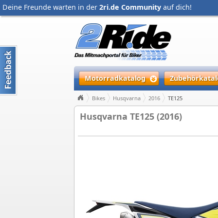
Deine Freunde warten in der
2ri.de Community
auf dich!
Motorradkatalog
Zubehörkatal
Bikes
Husqvarna
2016
TE125
Husqvarna TE125 (2016)