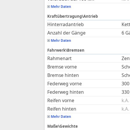
Mehr Daten
Kraftübertragung\Antrieb
Hinterradantrieb
Kett
Anzahl der Gänge
6 G
Mehr Daten
Fahrwerk\Bremsen
Rahmenart
Zen
Bremse vorne
Sch
Bremse hinten
Sch
Federweg vorne
300
Federweg hinten
330
Reifen vorne
k.A.
Reifen hinten
k.A.
Mehr Daten
Maße\Gewichte