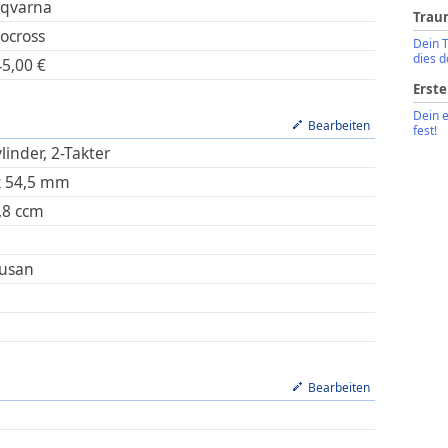
qvarna
Trau
ocross
Dein 
dies d
45,00
€
Erste
Dein 
Bearbeiten
fest!
linder, 2-Takter
x
54,5
mm
,8
ccm
usan
Bearbeiten