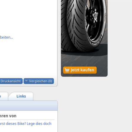
eiten...
Jetzt kaufen
Druckansicht
Vergleichen (
0
)
e
Links
hren von
rst dieses Bike? Lege dies doch