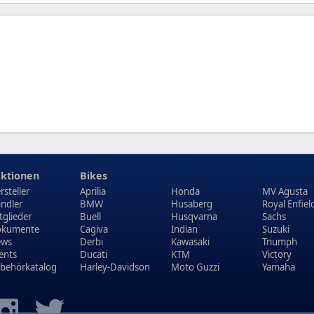
ktionen
Bikes
rsteller
Aprilia
Honda
MV Agusta
ndler
BMW
Husaberg
Royal Enfiel
tglieder
Buell
Husqvarna
Sachs
kumente
Cagiva
Indian
Suzuki
ews
Derbi
Kawasaki
Triumph
ents
Ducati
KTM
Victory
behörkatalog
Harley-Davidson
Moto Guzzi
Yamaha