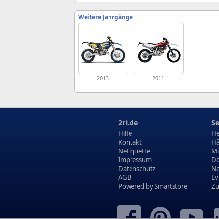
Weitere Jahrgänge
2013
2011
2ri.de
Se
Hilfe
He
Kontakt
Hä
Netiquette
Mi
Impressum
Do
Datenschutz
N
AGB
Ev
Powered by
Smartstore
Zu