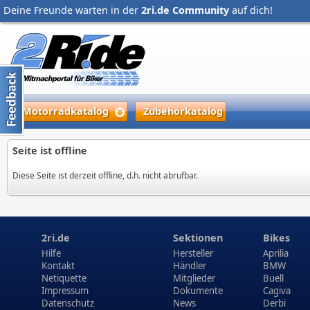
Deine Freunde warten in der
2ri.de Community
auf dich!
Motorradkatalog
Zubehörkatalog
Seite ist offline
Diese Seite ist derzeit offline, d.h. nicht abrufbar.
2ri.de
Sektionen
Bikes
Hilfe
Hersteller
Aprilia
Kontakt
Händler
BMW
Netiquette
Mitglieder
Buell
Impressum
Dokumente
Cagiva
Datenschutz
News
Derbi