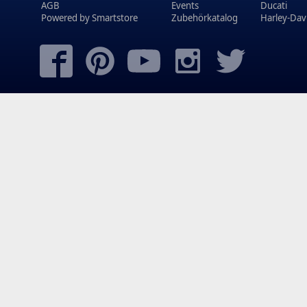
AGB
Events
Ducati
Powered by
Smartstore
Zubehörkatalog
Harley-Dav