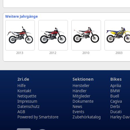
Weitere Jahrgänge
2013
2012
2010
2003
2ri.de
Sektionen
Bikes
Hilfe
Hersteller
Aprilia
Kontakt
Händler
BMW
Netiquette
Mitglieder
Buell
Impressum
Dokumente
Cagiva
Datenschutz
News
Derbi
AGB
Events
Ducati
Powered by
Smartstore
Zubehörkatalog
Harley-Dav