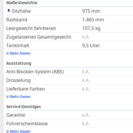
Maße\Gewichte
Sitzhöhe
975
mm
Radstand
1.465
mm
Leergewicht fahrbereit
107,5
kg
Zugelassenes Gesamtgewicht
k.A.
Tankinhalt
9,5
Liter
Mehr Daten
Ausstattung
Anti-Blockier-System (ABS)
k.A.
Drosselung
k.A.
Lieferbare Farben
k.A.
Mehr Daten
Service\Sonstiges
Garantie
k.A.
Führerscheinklasse
k.A.
Mehr Daten