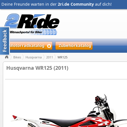
Deine Freunde warten in der
2ri.de Community
auf dich!
Motorradkatalog
Zubehörkatalog
Bikes
Husqvarna
2011
WR125
Husqvarna WR125 (2011)