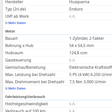
Hersteller
Husqvarna
Typ (2ri.de)
Enduro
UVP ab Werk
k.A.
Mehr Daten
Motor
Bauart
1-Zylinder, 2-Takter
Bohrung x Hub
54
x
54,5
mm
Hubraum
124,8
ccm
Gassteuerung
k.A.
Gemischaufbereitung
Elektronische Kraftstof
Max. Leistung bei Drehzahl
5 PS (4 kW)
6.250
U/mi
Max. Drehmoment bei Drehzahl
7,5
Nm
3.000
U/min
Mehr Daten
Fahrleistung\Verbrauch
Höchstgeschwindigkeit
k.A.
Verbrauch auf 100 km
k.A.