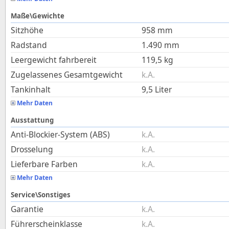
Maße\Gewichte
Sitzhöhe
958
mm
Radstand
1.490
mm
Leergewicht fahrbereit
119,5
kg
Zugelassenes Gesamtgewicht
k.A.
Tankinhalt
9,5
Liter
Mehr Daten
Ausstattung
Anti-Blockier-System (ABS)
k.A.
Drosselung
k.A.
Lieferbare Farben
k.A.
Mehr Daten
Service\Sonstiges
Garantie
k.A.
Führerscheinklasse
k.A.