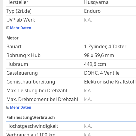
Hersteller
Husqvarna
Typ (2ri.de)
Enduro
UVP ab Werk
k.A.
Mehr Daten
Motor
Bauart
1-Zylinder, 4-Takter
Bohrung x Hub
98
x
59,6
mm
Hubraum
449,6
ccm
Gassteuerung
DOHC, 4 Ventile
Gemischaufbereitung
Elektronische Kraftstof
Max. Leistung bei Drehzahl
k.A.
Max. Drehmoment bei Drehzahl
k.A.
Mehr Daten
Fahrleistung\Verbrauch
Höchstgeschwindigkeit
k.A.
Verbrauch auf 100 km
k.A.