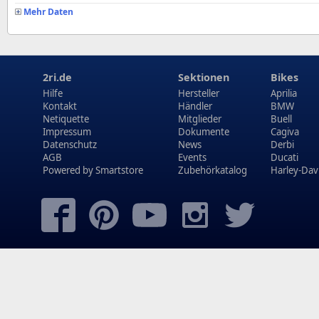
Mehr Daten
2ri.de
Sektionen
Bikes
Hilfe
Hersteller
Aprilia
Kontakt
Händler
BMW
Netiquette
Mitglieder
Buell
Impressum
Dokumente
Cagiva
Datenschutz
News
Derbi
AGB
Events
Ducati
Powered by
Smartstore
Zubehörkatalog
Harley-Dav