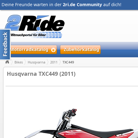
Deine Freunde warten in der
2ri.de Community
auf dich!
Motorradkatalog
Zubehörkatalog
Bikes
Husqvarna
2011
TXC449
Husqvarna TXC449 (2011)