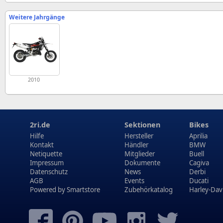
Weitere Jahrgänge
2010
2ri.de
Sektionen
Bikes
Hilfe
Hersteller
Aprilia
Kontakt
Händler
BMW
Netiquette
Mitglieder
Buell
Impressum
Dokumente
Cagiva
Datenschutz
News
Derbi
AGB
Events
Ducati
Powered by
Smartstore
Zubehörkatalog
Harley-Dav