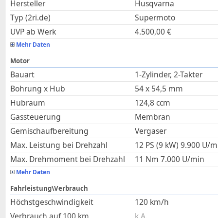
Hersteller
Husqvarna
Typ (2ri.de)
Supermoto
UVP ab Werk
4.500,00
€
Mehr Daten
Motor
Bauart
1-Zylinder, 2-Takter
Bohrung x Hub
54
x
54,5
mm
Hubraum
124,8
ccm
Gassteuerung
Membran
Gemischaufbereitung
Vergaser
Max. Leistung bei Drehzahl
12 PS (9 kW)
9.900
U/m
Max. Drehmoment bei Drehzahl
11
Nm
7.000
U/min
Mehr Daten
Fahrleistung\Verbrauch
Höchstgeschwindigkeit
120
km/h
Verbrauch auf 100 km
k.A.