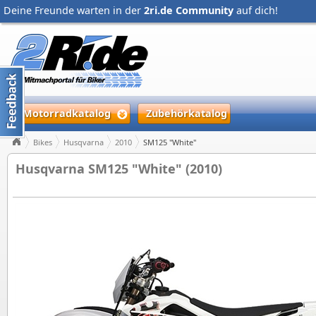
Deine Freunde warten in der
2ri.de Community
auf dich!
Motorradkatalog
Zubehörkatalog
Bikes
Husqvarna
2010
SM125 "White"
Husqvarna SM125 "White" (2010)