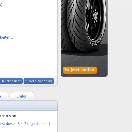
W)
eiten...
Jetzt kaufen
Druckansicht
Vergleichen (
0
)
e
Links
hren von
rst dieses Bike? Lege dies doch