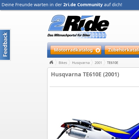
Deine Freunde warten in der
2ri.de Community
auf dich!
Motorradkatalog
Zubehörkatal
Bikes
Husqvarna
2001
TE610E
Husqvarna TE610E (2001)