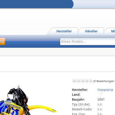
Hersteller
Händler
Mi
og
(0 Bewertungen
Hersteller:
Husqvarna
Land:
Baujahr:
2001
Typ (2ri.de)
:
k.A.
Modell-Code
:
k.A.
Fzg.-Typ:
k.A.