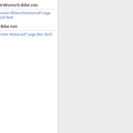
m\Wunsch-Bike von
Traum-\Wunschmotorrad? Lege
och fest!
 Bike von
erstes Motorrad? Lege dies doch