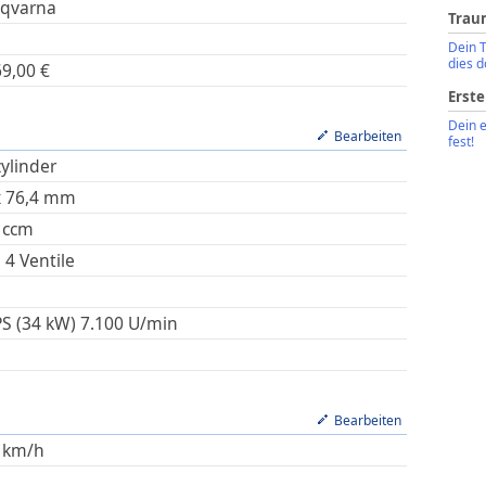
qvarna
Trau
Dein 
dies d
69,00
€
Erste
Dein 
Bearbeiten
fest!
zylinder
x
76,4
mm
ccm
 4 Ventile
PS (34 kW)
7.100
U/min
Bearbeiten
km/h