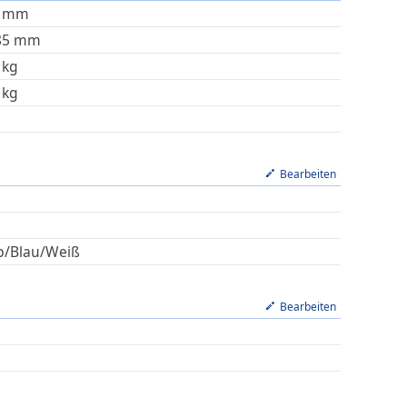
mm
85
mm
kg
kg
Bearbeiten
b/Blau/Weiß
Bearbeiten