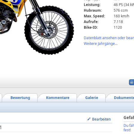
Leistung:
46 PS (34 k
Hubraum:
576 ccm
Max. Speed:
160 km/h
Aufrufe:
7.118
Bike-ID:
1120
Datenblatt ansehen oder bearb
Weitere Jahrgänge...
Bewertung
Kommentare
Galerie
Dokument
Gefa
Bearbeiten
Du fäh
1
fest!