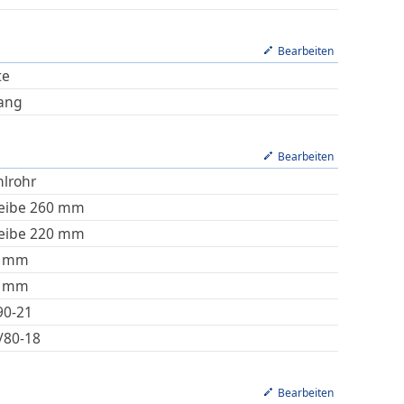
Bearbeiten
te
ang
Bearbeiten
hlrohr
eibe 260 mm
eibe 220 mm
mm
mm
90-21
/80-18
Bearbeiten