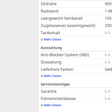
Sitzhöhe
900
Radstand
1.4
Leergewicht fahrbereit
150
Zugelassenes Gesamtgewicht
330
Tankinhalt
k.A.
Mehr Daten
Ausstattung
Anti-Blockier-System (ABS)
k.A.
Drosselung
k.A.
Lieferbare Farben
Gel
Mehr Daten
Service\Sonstiges
Garantie
k.A.
Führerscheinklasse
k.A.
Mehr Daten