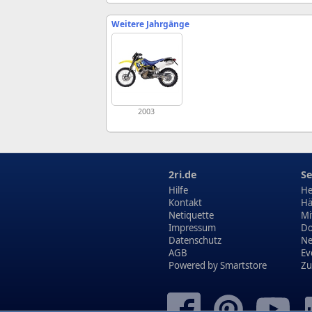
Weitere Jahrgänge
2003
2ri.de
Se
Hilfe
He
Kontakt
Hä
Netiquette
Mi
Impressum
Do
Datenschutz
N
AGB
Ev
Powered by
Smartstore
Zu