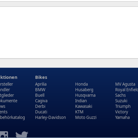
ktionen
Bikes
rsteller
Aprilia
Honda
MV Agusta
ndler
BMW
Husaberg
Royal Enfiel
tglieder
Buell
Husqvarna
Sachs
kumente
Cagiva
Indian
Suzuki
ews
Derbi
Kawasaki
Triumph
ents
Ducati
KTM
Victory
behörkatalog
Harley-Davidson
Moto Guzzi
Yamaha