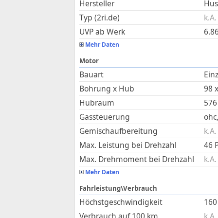
Hersteller
Hus
Typ (2ri.de)
k.A.
UVP ab Werk
6.8
Mehr Daten
Motor
Bauart
Ein
Bohrung x Hub
98
Hubraum
576
Gassteuerung
ohc,
Gemischaufbereitung
k.A.
Max. Leistung bei Drehzahl
46 
Max. Drehmoment bei Drehzahl
k.A.
Mehr Daten
Fahrleistung\Verbrauch
Höchstgeschwindigkeit
160
Verbrauch auf 100 km
k.A.