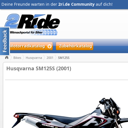
Deine Freunde warten in der
2ri.de Community
auf dich!
Motorradkatalog
Zubehörkatalog
Bikes
Husqvarna
2001
SM125S
Husqvarna SM125S (2001)