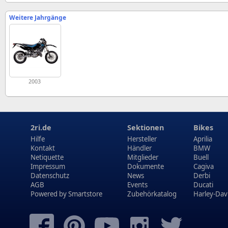
Weitere Jahrgänge
2003
2ri.de
Sektionen
Bikes
Hilfe
Hersteller
Aprilia
Kontakt
Händler
BMW
Netiquette
Mitglieder
Buell
Impressum
Dokumente
Cagiva
Datenschutz
News
Derbi
AGB
Events
Ducati
Powered by
Smartstore
Zubehörkatalog
Harley-Dav