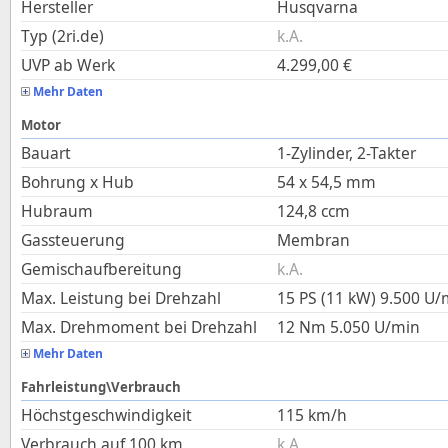
Hersteller
Husqvarna
Typ (2ri.de)
k.A.
UVP ab Werk
4.299,00
€
Mehr Daten
Motor
Bauart
1-Zylinder, 2-Takter
Bohrung x Hub
54
x
54,5
mm
Hubraum
124,8
ccm
Gassteuerung
Membran
Gemischaufbereitung
k.A.
Max. Leistung bei Drehzahl
15 PS (11 kW)
9.500
U/
Max. Drehmoment bei Drehzahl
12
Nm
5.050
U/min
Mehr Daten
Fahrleistung\Verbrauch
Höchstgeschwindigkeit
115
km/h
Verbrauch auf 100 km
k.A.