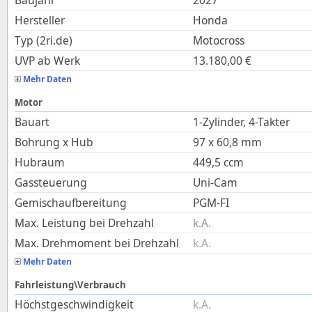
Baujahr
2027
Hersteller
Honda
Typ (2ri.de)
Motocross
UVP ab Werk
13.180,00
€
Mehr Daten
Motor
Bauart
1-Zylinder, 4-Takter
Bohrung x Hub
97
x
60,8
mm
Hubraum
449,5
ccm
Gassteuerung
Uni-Cam
Gemischaufbereitung
PGM-FI
Max. Leistung bei Drehzahl
k.A.
Max. Drehmoment bei Drehzahl
k.A.
Mehr Daten
Fahrleistung\Verbrauch
Höchstgeschwindigkeit
k.A.