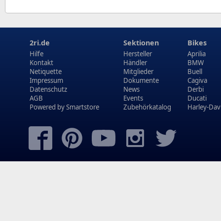
2ri.de
Sektionen
Bikes
Hilfe
Hersteller
Aprilia
Kontakt
Händler
BMW
Netiquette
Mitglieder
Buell
Impressum
Dokumente
Cagiva
Datenschutz
News
Derbi
AGB
Events
Ducati
Powered by
Smartstore
Zubehörkatalog
Harley-Dav