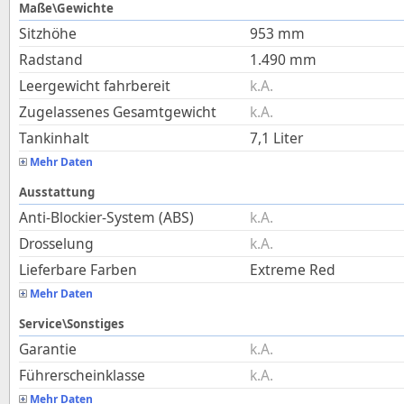
Maße\Gewichte
Sitzhöhe
953
mm
Radstand
1.490
mm
Leergewicht fahrbereit
k.A.
Zugelassenes Gesamtgewicht
k.A.
Tankinhalt
7,1
Liter
Mehr Daten
Ausstattung
Anti-Blockier-System (ABS)
k.A.
Drosselung
k.A.
Lieferbare Farben
Extreme Red
Mehr Daten
Service\Sonstiges
Garantie
k.A.
Führerscheinklasse
k.A.
Mehr Daten