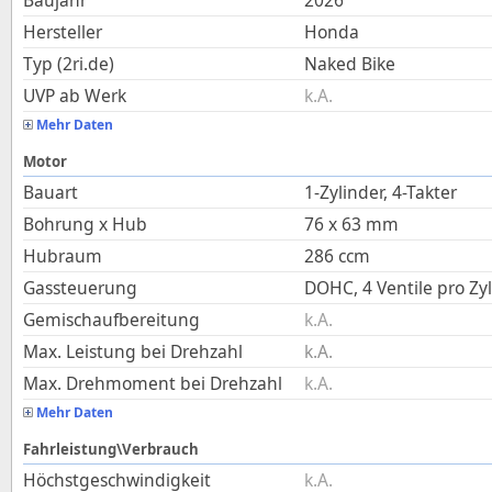
Baujahr
2026
Hersteller
Honda
Typ (2ri.de)
Naked Bike
UVP ab Werk
k.A.
Mehr Daten
Motor
Bauart
1-Zylinder, 4-Takter
Bohrung x Hub
76
x
63
mm
Hubraum
286
ccm
Gassteuerung
DOHC, 4 Ventile pro Zy
Gemischaufbereitung
k.A.
Max. Leistung bei Drehzahl
k.A.
Max. Drehmoment bei Drehzahl
k.A.
Mehr Daten
Fahrleistung\Verbrauch
Höchstgeschwindigkeit
k.A.