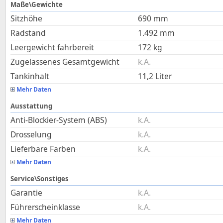
Maße\Gewichte
Sitzhöhe
690
mm
Radstand
1.492
mm
Leergewicht fahrbereit
172
kg
Zugelassenes Gesamtgewicht
k.A.
Tankinhalt
11,2
Liter
Mehr Daten
Ausstattung
Anti-Blockier-System (ABS)
k.A.
Drosselung
k.A.
Lieferbare Farben
k.A.
Mehr Daten
Service\Sonstiges
Garantie
k.A.
Führerscheinklasse
k.A.
Mehr Daten