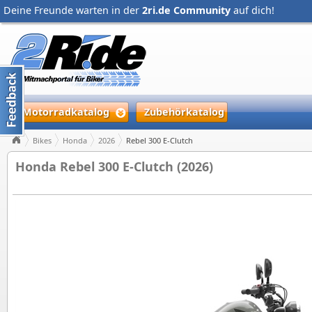
Deine Freunde warten in der
2ri.de Community
auf dich!
Motorradkatalog
Zubehörkatalog
Bikes
Honda
2026
Rebel 300 E-Clutch
Honda Rebel 300 E-Clutch (2026)