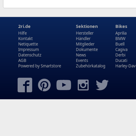
2ri.de
Sektionen
Bikes
Hilfe
Hersteller
Aprilia
Kontakt
Händler
BMW
Netiquette
Mitglieder
Buell
Impressum
Dokumente
Cagiva
Datenschutz
News
Derbi
AGB
Events
Ducati
Powered by
Smartstore
Zubehörkatalog
Harley-Dav