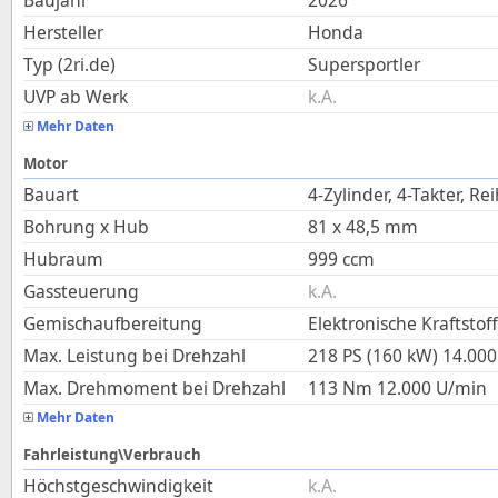
Baujahr
2026
Hersteller
Honda
Typ (2ri.de)
Supersportler
UVP ab Werk
k.A.
Mehr Daten
Motor
Bauart
4-Zylinder, 4-Takter, Re
Bohrung x Hub
81
x
48,5
mm
Hubraum
999
ccm
Gassteuerung
k.A.
Gemischaufbereitung
Elektronische Kraftstof
Max. Leistung bei Drehzahl
218 PS (160 kW)
14.000
Max. Drehmoment bei Drehzahl
113
Nm
12.000
U/min
Mehr Daten
Fahrleistung\Verbrauch
Höchstgeschwindigkeit
k.A.