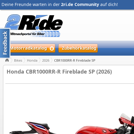
Deine Freunde warten in der
2ri.de Community
auf dich!
Motorradkatalog
Zubehörkatalog
Bikes
Honda
2026
CBR1000RR-R Fireblade SP
Honda CBR1000RR-R Fireblade SP (2026)