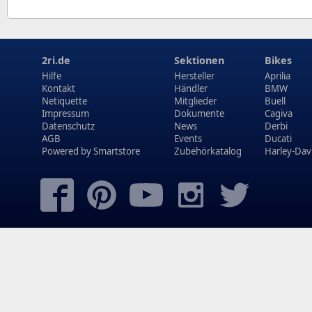
2ri.de
Sektionen
Bikes
Hilfe
Hersteller
Aprilia
Kontakt
Händler
BMW
Netiquette
Mitglieder
Buell
Impressum
Dokumente
Cagiva
Datenschutz
News
Derbi
AGB
Events
Ducati
Powered by
Smartstore
Zubehörkatalog
Harley-Dav