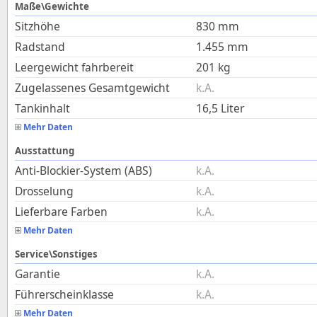
Maße\Gewichte
Sitzhöhe
830
mm
Radstand
1.455
mm
Leergewicht fahrbereit
201
kg
Zugelassenes Gesamtgewicht
k.A.
Tankinhalt
16,5
Liter
Mehr Daten
Ausstattung
Anti-Blockier-System (ABS)
k.A.
Drosselung
k.A.
Lieferbare Farben
k.A.
Mehr Daten
Service\Sonstiges
Garantie
k.A.
Führerscheinklasse
k.A.
Mehr Daten