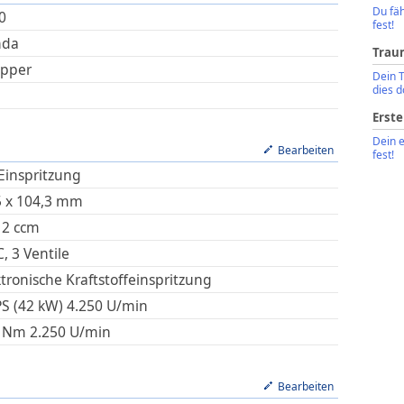
Du fäh
0
fest!
nda
Trau
pper
Dein 
dies d
Erste
Dein 
Bearbeiten
fest!
 Einspritzung
5
x
104,3
mm
12
ccm
, 3 Ventile
ktronische Kraftstoffeinspritzung
PS (42 kW)
4.250
U/min
Nm
2.250
U/min
Bearbeiten