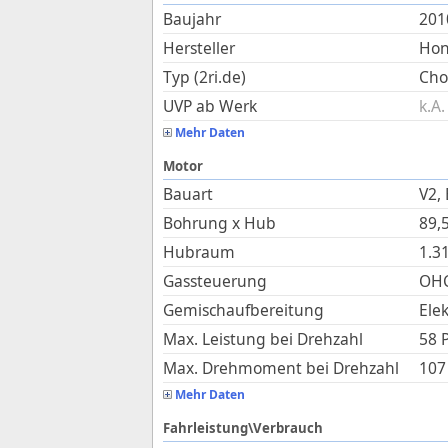
Baujahr
201
Hersteller
Ho
Typ (2ri.de)
Cho
UVP ab Werk
k.A.
Mehr Daten
Motor
Bauart
V2,
Bohrung x Hub
89,
Hubraum
1.3
Gassteuerung
OHC
Gemischaufbereitung
Ele
Max. Leistung bei Drehzahl
58 
Max. Drehmoment bei Drehzahl
107
Mehr Daten
Fahrleistung\Verbrauch