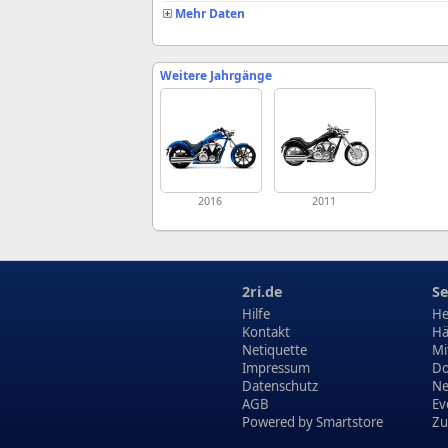
Mehr Daten
Weitere Jahrgänge
2016
2011
2ri.de
Se
Hilfe
He
Kontakt
Hä
Netiquette
Mi
Impressum
Do
Datenschutz
N
AGB
Ev
Powered by
Smartstore
Zu