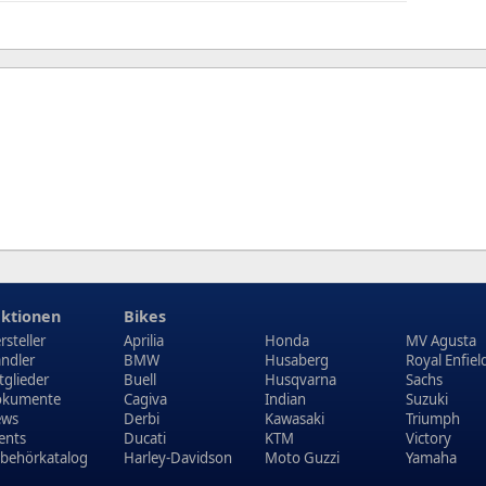
ktionen
Bikes
rsteller
Aprilia
Honda
MV Agusta
ndler
BMW
Husaberg
Royal Enfiel
tglieder
Buell
Husqvarna
Sachs
kumente
Cagiva
Indian
Suzuki
ews
Derbi
Kawasaki
Triumph
ents
Ducati
KTM
Victory
behörkatalog
Harley-Davidson
Moto Guzzi
Yamaha