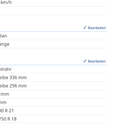
km/h
Bearbeiten
dan
änge
Bearbeiten
hlrohr
eibe 336 mm
eibe 296 mm
mm
mm
90 R 21
/50 R 18