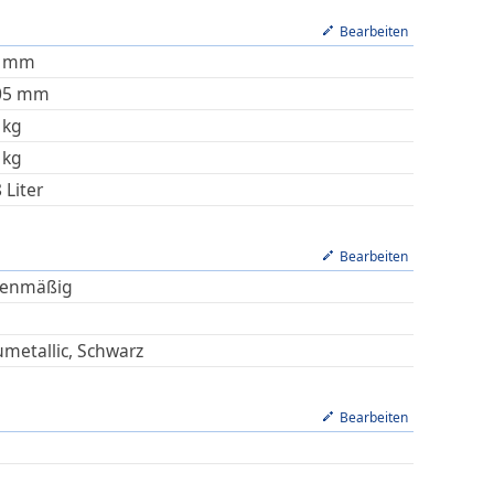
Bearbeiten
mm
05
mm
kg
kg
8
Liter
Bearbeiten
ienmäßig
umetallic, Schwarz
Bearbeiten