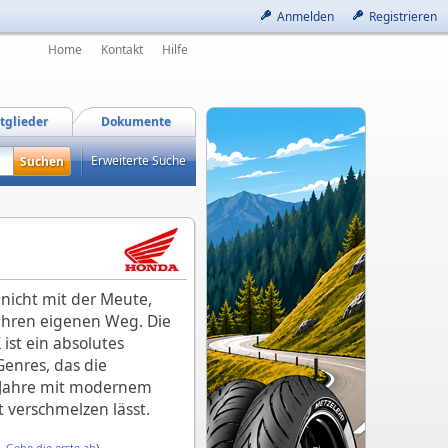
Anmelden
Registrieren
Home
Kontakt
Hilfe
tglieder
Dokumente
Erweiterte Suche
nicht mit der Meute,
ihren eigenen Weg. Die
st ein absolutes
Genres, das die
n Jahre mit modernem
verschmelzen lässt.
 -
Gebe die erste ab
)