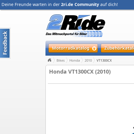
Deine Freunde warten in der
2ri.de Community
auf dich!
Motorradkatalog
Zubehörkatal
Bikes
Honda
2010
VT1300CX
Honda VT1300CX (2010)