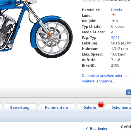
Hersteller:
Honda
Land:
Baujahr:
2010
Typ (2ri.de):
Chopper
Modell-Code:
A
Fzg.-Typ:
SC61
Leistung:
58 PS (42 k
Hubraum:
1.312 ccm
Max. Speed:
160 km/h
Aufrufe:
7.118
Bike-ID:
2190
Datenblatt ansehen oder bearb
Weitere Jahrgänge...
1
Bewertung
Kommentare
Galerie
Dokument
Gefa
Bearbeiten