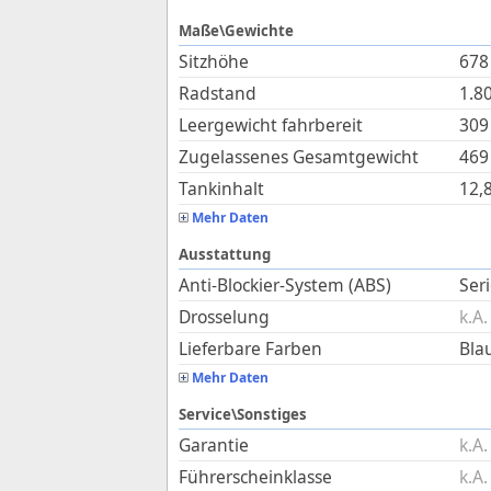
Maße\Gewichte
Sitzhöhe
678
Radstand
1.8
Leergewicht fahrbereit
309
Zugelassenes Gesamtgewicht
469
Tankinhalt
12,
Mehr Daten
Ausstattung
Anti-Blockier-System (ABS)
Ser
Drosselung
k.A.
Lieferbare Farben
Bla
Mehr Daten
Service\Sonstiges
Garantie
k.A.
Führerscheinklasse
k.A.