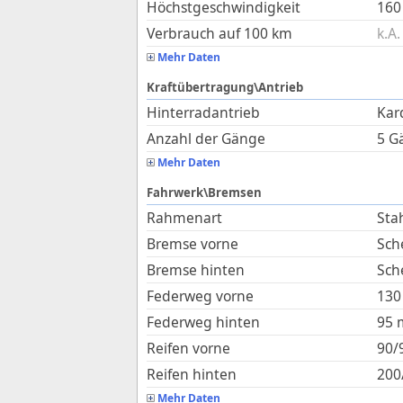
Höchstgeschwindigkeit
160
Verbrauch auf 100 km
k.A.
Mehr Daten
Kraftübertragung\Antrieb
Hinterradantrieb
Kar
Anzahl der Gänge
5 G
Mehr Daten
Fahrwerk\Bremsen
Rahmenart
Sta
Bremse vorne
Sch
Bremse hinten
Sch
Federweg vorne
130
Federweg hinten
95
Reifen vorne
90/
Reifen hinten
200
Mehr Daten