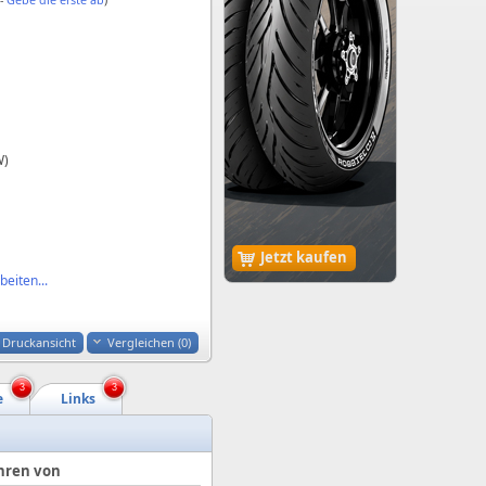
W)
Jetzt kaufen
eiten...
Druckansicht
Vergleichen (
0
)
3
3
e
Links
hren von