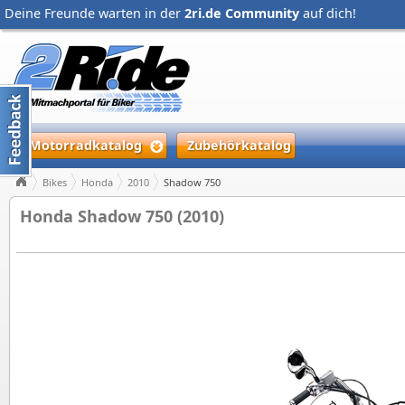
Deine Freunde warten in der
2ri.de Community
auf dich!
Motorradkatalog
Zubehörkatalog
Bikes
Honda
2010
Shadow 750
Honda Shadow 750 (2010)