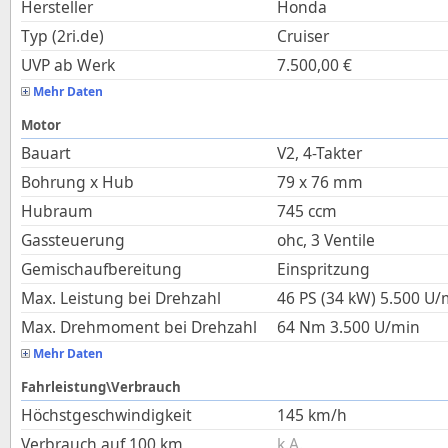
Hersteller
Honda
Typ (2ri.de)
Cruiser
UVP ab Werk
7.500,00
€
Mehr Daten
Motor
Bauart
V2, 4-Takter
Bohrung x Hub
79
x
76
mm
Hubraum
745
ccm
Gassteuerung
ohc, 3 Ventile
Gemischaufbereitung
Einspritzung
Max. Leistung bei Drehzahl
46 PS (34 kW)
5.500
U/
Max. Drehmoment bei Drehzahl
64
Nm
3.500
U/min
Mehr Daten
Fahrleistung\Verbrauch
Höchstgeschwindigkeit
145
km/h
Verbrauch auf 100 km
k.A.