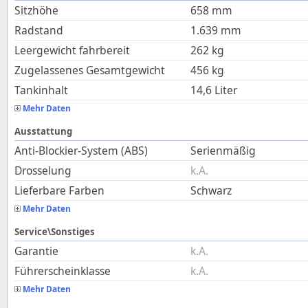
Sitzhöhe
658
mm
Radstand
1.639
mm
Leergewicht fahrbereit
262
kg
Zugelassenes Gesamtgewicht
456
kg
Tankinhalt
14,6
Liter
Mehr Daten
Ausstattung
Anti-Blockier-System (ABS)
Serienmäßig
Drosselung
k.A.
Lieferbare Farben
Schwarz
Mehr Daten
Service\Sonstiges
Garantie
k.A.
Führerscheinklasse
k.A.
Mehr Daten