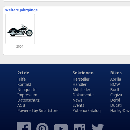
Weitere Jahrgänge
2004
2ri.de
Sektionen
Bikes
Hilfe
Hersteller
Aprilia
Kontakt
Händler
BMW
Netiquette
Mitglieder
Buell
Impressum
Dokumente
Cagiva
Datenschutz
News
Derbi
AGB
Events
Ducati
Powered by
Smartstore
Zubehörkatalog
Harley-Dav