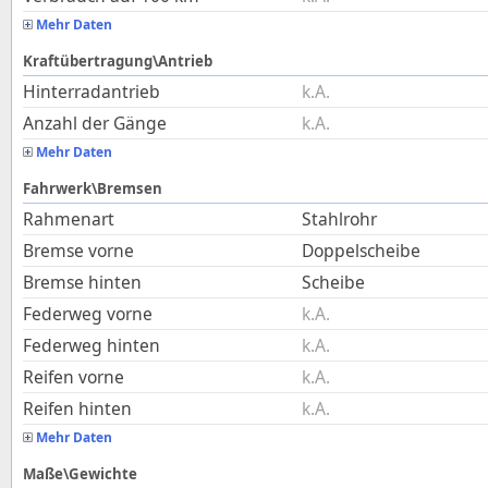
Mehr Daten
Kraftübertragung\Antrieb
Hinterradantrieb
k.A.
Anzahl der Gänge
k.A.
Mehr Daten
Fahrwerk\Bremsen
Rahmenart
Stahlrohr
Bremse vorne
Doppelscheibe
Bremse hinten
Scheibe
Federweg vorne
k.A.
Federweg hinten
k.A.
Reifen vorne
k.A.
Reifen hinten
k.A.
Mehr Daten
Maße\Gewichte