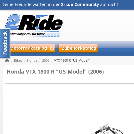
Deine Freunde warten in der
2ri.de Community
auf dich!
Motorradkatalog
Zubehörkatalog
Bikes
Honda
2006
VTX 1800 R "US-Model"
Honda VTX 1800 R "US-Model" (2006)