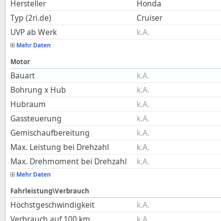
Hersteller
Honda
Typ (2ri.de)
Cruiser
UVP ab Werk
k.A.
Mehr Daten
Motor
Bauart
k.A.
Bohrung x Hub
k.A.
Hubraum
k.A.
Gassteuerung
k.A.
Gemischaufbereitung
k.A.
Max. Leistung bei Drehzahl
k.A.
Max. Drehmoment bei Drehzahl
k.A.
Mehr Daten
Fahrleistung\Verbrauch
Höchstgeschwindigkeit
k.A.
Verbrauch auf 100 km
k.A.