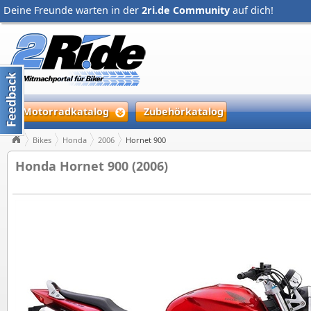
Deine Freunde warten in der
2ri.de Community
auf dich!
Motorradkatalog
Zubehörkatalog
Bikes
Honda
2006
Hornet 900
Honda Hornet 900 (2006)