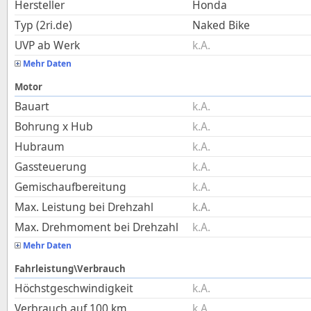
Hersteller
Honda
Typ (2ri.de)
Naked Bike
UVP ab Werk
k.A.
Mehr Daten
Motor
Bauart
k.A.
Bohrung x Hub
k.A.
Hubraum
k.A.
Gassteuerung
k.A.
Gemischaufbereitung
k.A.
Max. Leistung bei Drehzahl
k.A.
Max. Drehmoment bei Drehzahl
k.A.
Mehr Daten
Fahrleistung\Verbrauch
Höchstgeschwindigkeit
k.A.
Verbrauch auf 100 km
k.A.