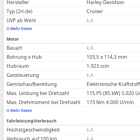
Hersteller
Harley-Davidson
Typ (2ri.de)
Cruiser
UVP ab Werk
k.A.
Mehr Daten
Motor
Bauart
k.A.
Bohrung x Hub
103,5
x
114,3
mm
Hubraum
1.923
ccm
Gassteuerung
k.A.
Gemischaufbereitung
Elektronische Kraftstof
Max. Leistung bei Drehzahl
115 PS (85 kW)
5.020
U
Max. Drehmoment bei Drehzahl
173
Nm
4.000
U/min
Mehr Daten
Fahrleistung\Verbrauch
Höchstgeschwindigkeit
k.A.
Verbrauch auf 100 km
k.A.