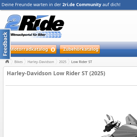
Deine Freunde warten in der
2ri.de Community
auf dich!
Motorradkatalog
Zubehörkatalog
Bikes
Harley-Davidson
2025
Low Rider ST
Harley-Davidson Low Rider ST (2025)