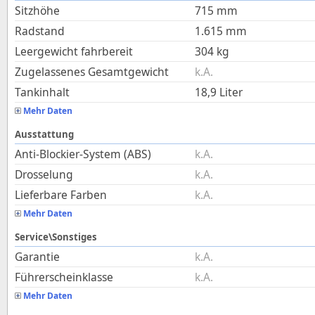
Sitzhöhe
715
mm
Radstand
1.615
mm
Leergewicht fahrbereit
304
kg
Zugelassenes Gesamtgewicht
k.A.
Tankinhalt
18,9
Liter
Mehr Daten
Ausstattung
Anti-Blockier-System (ABS)
k.A.
Drosselung
k.A.
Lieferbare Farben
k.A.
Mehr Daten
Service\Sonstiges
Garantie
k.A.
Führerscheinklasse
k.A.
Mehr Daten