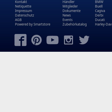
Kontakt
Händler
BMW
Netiquette
Mitglieder
Buell
Impressum
Dokumente
Cagiva
Datenschutz
News
Derbi
AGB
Events
Ducati
Powered by
Smartstore
Zubehörkatalog
Harley-Dav