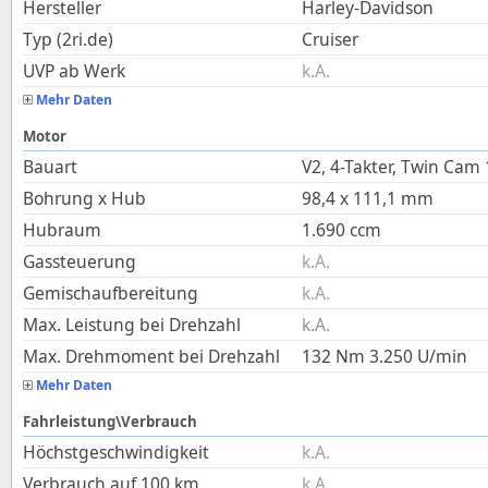
Hersteller
Harley-Davidson
Typ (2ri.de)
Cruiser
UVP ab Werk
k.A.
Mehr Daten
Motor
Bauart
V2, 4-Takter, Twin Cam
Bohrung x Hub
98,4
x
111,1
mm
Hubraum
1.690
ccm
Gassteuerung
k.A.
Gemischaufbereitung
k.A.
Max. Leistung bei Drehzahl
k.A.
Max. Drehmoment bei Drehzahl
132
Nm
3.250
U/min
Mehr Daten
Fahrleistung\Verbrauch
Höchstgeschwindigkeit
k.A.
Verbrauch auf 100 km
k.A.