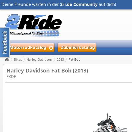
Deine Freunde warten in der
2ri.de Community
auf dich!
Motorradkatalog
Zubehörkatalog
Bikes
Harley-Davidson
2013
Fat Bob
Harley-Davidson Fat Bob (2013)
FXDF