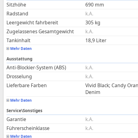
Sitzhöhe
690
mm
Radstand
k.A.
Leergewicht fahrbereit
305
kg
Zugelassenes Gesamtgewicht
k.A.
Tankinhalt
18,9
Liter
Mehr Daten
Ausstattung
Anti-Blockier-System (ABS)
k.A.
Drosselung
k.A.
Lieferbare Farben
Vivid Black; Candy Oran
Denim
Mehr Daten
Service\Sonstiges
Garantie
k.A.
Führerscheinklasse
k.A.
Mehr Daten