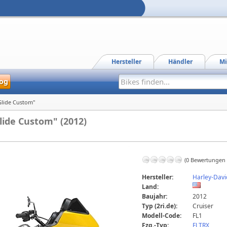
Hersteller
Händler
Mi
og
Glide Custom"
lide Custom" (2012)
(0 Bewertungen
Hersteller:
Harley-Dav
Land:
Baujahr:
2012
Typ (2ri.de):
Cruiser
Modell-Code:
FL1
Fzg.-Typ:
FLTRX