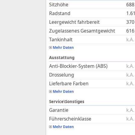
Sitzhöhe
688
Radstand
1.6
Leergewicht fahrbereit
370
Zugelassenes Gesamtgewicht
616
Tankinhalt
k.A.
Mehr Daten
Ausstattung
Anti-Blockier-System (ABS)
k.A.
Drosselung
k.A.
Lieferbare Farben
k.A.
Mehr Daten
Service\Sonstiges
Garantie
k.A.
Führerscheinklasse
k.A.
Mehr Daten