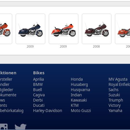
1
2009
2009
2008
20
ktionen
Bikes
rsteller
Aprilia
Honda
MV Agusta
ndler
BMW
Husaberg
Royal Enfiel
tglieder
Buell
Husqvarna
Sachs
kumente
Cagiva
Indian
Suzuki
ews
Derbi
Kawasaki
Triumph
ents
Ducati
KTM
Victory
behörkatalog
Harley-Davidson
Moto Guzzi
Yamaha