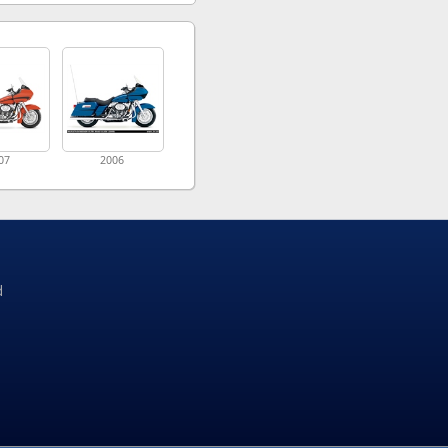
07
2006
d