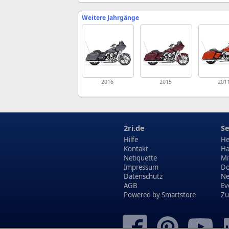
Weitere Jahrgänge
2016
2015
201
2ri.de
Se
Hilfe
He
Kontakt
Hä
Netiquette
Mi
Impressum
Do
Datenschutz
N
AGB
Ev
Powered by
Smartstore
Zu