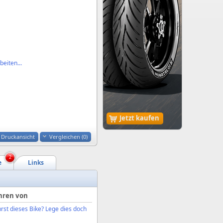
eiten...
Jetzt kaufen
Druckansicht
Vergleichen (
0
)
2
e
Links
hren von
rst dieses Bike? Lege dies doch