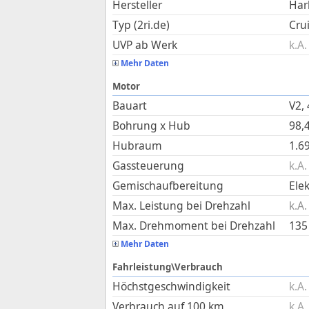
Hersteller
Har
Typ (2ri.de)
Cru
UVP ab Werk
k.A.
Mehr Daten
Motor
Bauart
V2,
Bohrung x Hub
98,
Hubraum
1.6
Gassteuerung
k.A.
Gemischaufbereitung
Ele
Max. Leistung bei Drehzahl
k.A.
Max. Drehmoment bei Drehzahl
135
Mehr Daten
Fahrleistung\Verbrauch
Höchstgeschwindigkeit
k.A.
Verbrauch auf 100 km
k.A.