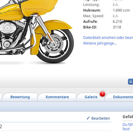
Leistung:
k.A.
Hubraum:
1.690 ccm
Max. Speed:
k.A.
Aufrufe:
6.210
Bike-ID:
3118
Datenblatt ansehen oder bearb
Weitere Jahrgänge...
9
Bewertung
Kommentare
Galerie
Dokument
Gefa
Bearbeiten
Du fäh
2
fest!