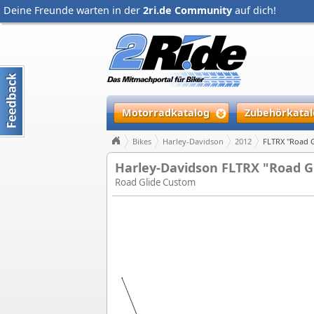
Deine Freunde warten in der
2ri.de Community
auf dich!
Motorradkatalog
Zubehörkatal
Bikes
Harley-Davidson
2012
FLTRX "Road 
Harley-Davidson FLTRX "Road G
Road Glide Custom