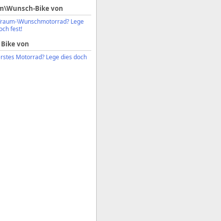
m\Wunsch-Bike von
Traum-\Wunschmotorrad? Lege
och fest!
 Bike von
erstes Motorrad? Lege dies doch