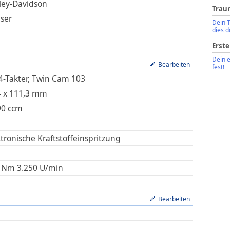
ley-Davidson
Trau
iser
Dein 
dies d
Erste
Dein 
Bearbeiten
fest!
 4-Takter, Twin Cam 103
4
x
111,3
mm
90
ccm
ktronische Kraftstoffeinspritzung
Nm
3.250
U/min
Bearbeiten