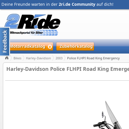
Deine Freunde warten in der
2ri.de Community
auf dich!
Motorradkatalog
Zubehörkatalog
Bikes
Harley-Davidson
2003
Police FLHPI Road King Emergency
Harley-Davidson Police FLHPI Road King Emerge