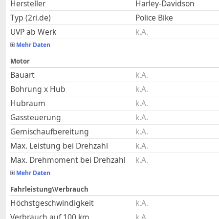
Hersteller
Harley-Davidson
Typ (2ri.de)
Police Bike
UVP ab Werk
k.A.
Mehr Daten
Motor
Bauart
k.A.
Bohrung x Hub
k.A.
Hubraum
k.A.
Gassteuerung
k.A.
Gemischaufbereitung
k.A.
Max. Leistung bei Drehzahl
k.A.
Max. Drehmoment bei Drehzahl
k.A.
Mehr Daten
Fahrleistung\Verbrauch
Höchstgeschwindigkeit
k.A.
Verbrauch auf 100 km
k.A.