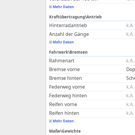
Mehr Daten
Kraftübertragung\Antrieb
Hinterradantrieb
k.A.
Anzahl der Gänge
k.A.
Mehr Daten
Fahrwerk\Bremsen
Rahmenart
k.A.
Bremse vorne
Dop
Bremse hinten
Sch
Federweg vorne
k.A.
Federweg hinten
k.A.
Reifen vorne
k.A.
Reifen hinten
k.A.
Mehr Daten
Maße\Gewichte