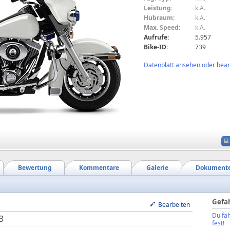
Leistung:
k.A.
Hubraum:
k.A.
Max. Speed:
k.A.
Aufrufe:
5.957
Bike-ID:
739
Datenblatt ansehen oder bearb
Bewertung
Kommentare
Galerie
Dokument
Gefa
Bearbeiten
Du fäh
3
fest!