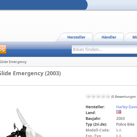
Hersteller
Händler
Mi
og
a Glide Emergency
Glide Emergency (2003)
(0 Bewertungen
Hersteller:
Harley-Dav
Land:
Baujahr:
2003
Typ (2ri.de):
Police Bike
Modell-Code
:
k.A.
Fzg.-Typ:
k.A.