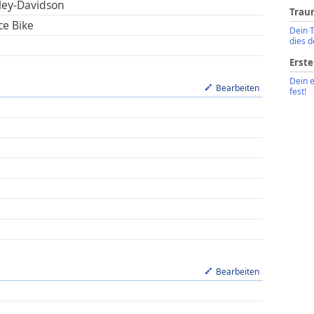
ley-Davidson
Trau
ce Bike
Dein 
dies d
Erste
Dein 
Bearbeiten
fest!
Bearbeiten