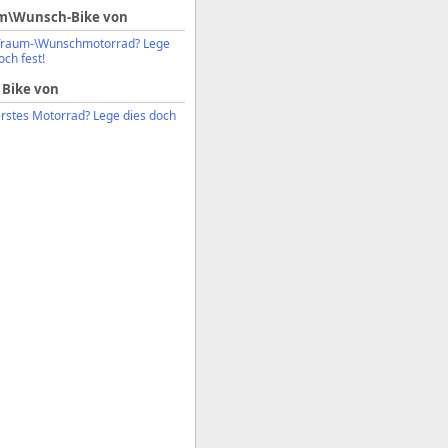
m\Wunsch-Bike von
Traum-\Wunschmotorrad? Lege
och fest!
 Bike von
erstes Motorrad? Lege dies doch