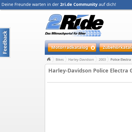
Deine Freunde warten in der
2ri.de Community
auf dich!
Motorradkatalog
Zubehörkatal
Bikes
Harley-Davidson
2003
Police Electr
Harley-Davidson Police Electra 