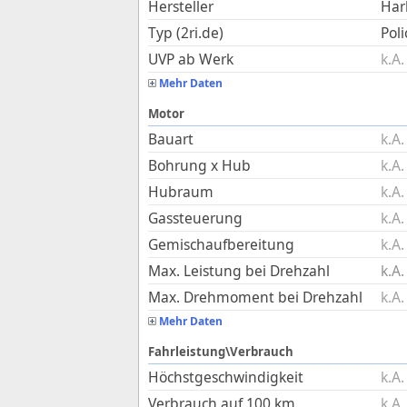
Hersteller
Har
Typ (2ri.de)
Poli
UVP ab Werk
k.A.
Mehr Daten
Motor
Bauart
k.A.
Bohrung x Hub
k.A.
Hubraum
k.A.
Gassteuerung
k.A.
Gemischaufbereitung
k.A.
Max. Leistung bei Drehzahl
k.A.
Max. Drehmoment bei Drehzahl
k.A.
Mehr Daten
Fahrleistung\Verbrauch
Höchstgeschwindigkeit
k.A.
Verbrauch auf 100 km
k.A.