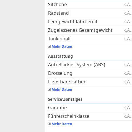
Sitzhöhe
k.A.
Radstand
k.A.
Leergewicht fahrbereit
k.A.
Zugelassenes Gesamtgewicht
k.A.
Tankinhalt
k.A.
Mehr Daten
Ausstattung
Anti-Blockier-System (ABS)
k.A.
Drosselung
k.A.
Lieferbare Farben
k.A.
Mehr Daten
Service\Sonstiges
Garantie
k.A.
Führerscheinklasse
k.A.
Mehr Daten