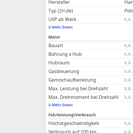
Hersteller
Har
Typ (2ri.de)
Poli
UVP ab Werk
k.A.
Mehr Daten
Motor
Bauart
k.A.
Bohrung x Hub
k.A.
Hubraum
k.A.
Gassteuerung
k.A.
Gemischaufbereitung
k.A.
Max. Leistung bei Drehzahl
k.A.
Max. Drehmoment bei Drehzahl
k.A.
Mehr Daten
Fahrleistung\Verbrauch
Höchstgeschwindigkeit
k.A.
Verbrauch auf 100 km
k.A.