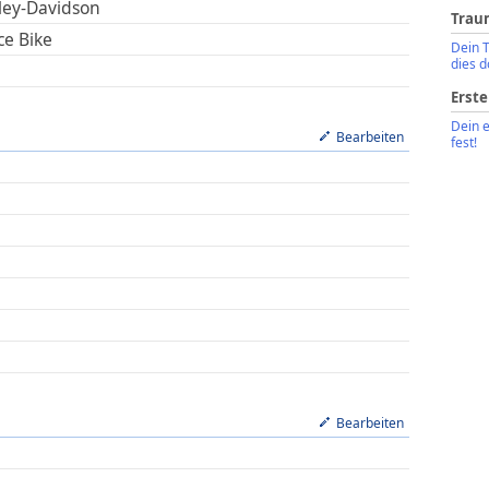
ley-Davidson
Trau
ce Bike
Dein 
dies d
Erste
Dein 
Bearbeiten
fest!
Bearbeiten