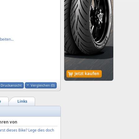
eiten...
Jetzt kaufen
Druckansicht
Vergleichen (
0
)
e
Links
hren von
rst dieses Bike? Lege dies doch