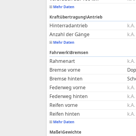
Mehr Daten
Kraftübertragung\Antrieb
Hinterradantrieb
k.A.
Anzahl der Gänge
k.A.
Mehr Daten
Fahrwerk\Bremsen
Rahmenart
k.A.
Bremse vorne
Dop
Bremse hinten
Sch
Federweg vorne
k.A.
Federweg hinten
k.A.
Reifen vorne
k.A.
Reifen hinten
k.A.
Mehr Daten
Maße\Gewichte