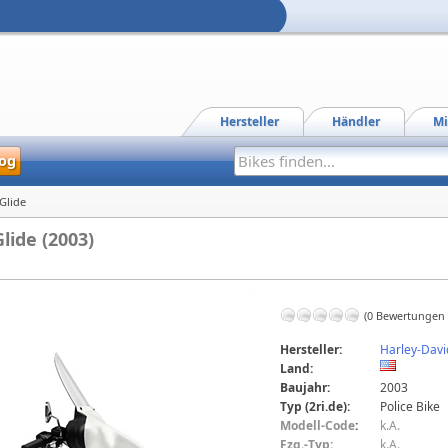
Hersteller
Händler
Mi
og
 Glide
lide (2003)
(0 Bewertungen
Hersteller:
Harley-Dav
Land:
Baujahr:
2003
Typ (2ri.de):
Police Bike
Modell-Code
:
k.A.
Fzg.-Typ:
k.A.