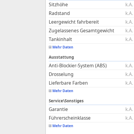
Sitzhöhe
k.A.
Radstand
k.A.
Leergewicht fahrbereit
k.A.
Zugelassenes Gesamtgewicht
k.A.
Tankinhalt
k.A.
Mehr Daten
Ausstattung
Anti-Blockier-System (ABS)
k.A.
Drosselung
k.A.
Lieferbare Farben
k.A.
Mehr Daten
Service\Sonstiges
Garantie
k.A.
Führerscheinklasse
k.A.
Mehr Daten