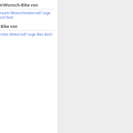
m\Wunsch-Bike von
Traum-\Wunschmotorrad? Lege
och fest!
 Bike von
erstes Motorrad? Lege dies doch