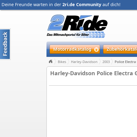
Deine Freunde warten in der
2ri.de Community
auf dich!
Motorradkatalog
Zubehörkatal
Bikes
Harley-Davidson
2003
Police Electra
Harley-Davidson Police Electra G