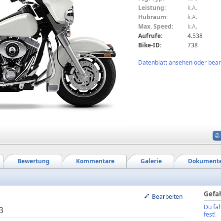
Leistung:
k.A.
Hubraum:
k.A.
Max. Speed:
k.A.
Aufrufe:
4.538
Bike-ID:
738
Datenblatt ansehen oder bearb
Bewertung
Kommentare
Galerie
Dokument
Gefa
Bearbeiten
Du fäh
3
fest!