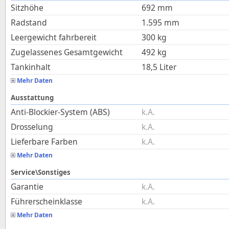
Sitzhöhe
692
mm
Radstand
1.595
mm
Leergewicht fahrbereit
300
kg
Zugelassenes Gesamtgewicht
492
kg
Tankinhalt
18,5
Liter
Mehr Daten
Ausstattung
Anti-Blockier-System (ABS)
k.A.
Drosselung
k.A.
Lieferbare Farben
k.A.
Mehr Daten
Service\Sonstiges
Garantie
k.A.
Führerscheinklasse
k.A.
Mehr Daten