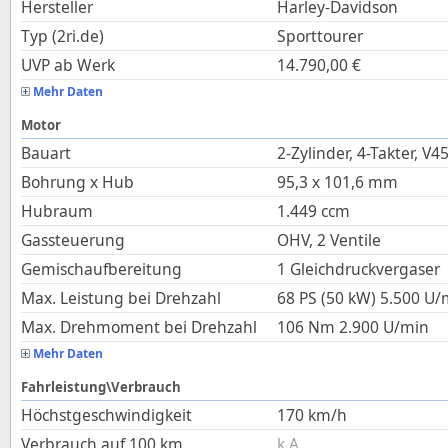
Hersteller
Harley-Davidson
Typ (2ri.de)
Sporttourer
UVP ab Werk
14.790,00
€
Mehr Daten
Motor
Bauart
2-Zylinder, 4-Takter, V4
Bohrung x Hub
95,3
x
101,6
mm
Hubraum
1.449
ccm
Gassteuerung
OHV, 2 Ventile
Gemischaufbereitung
1 Gleichdruckvergaser
Max. Leistung bei Drehzahl
68 PS (50 kW)
5.500
U/
Max. Drehmoment bei Drehzahl
106
Nm
2.900
U/min
Mehr Daten
Fahrleistung\Verbrauch
Höchstgeschwindigkeit
170
km/h
Verbrauch auf 100 km
k.A.