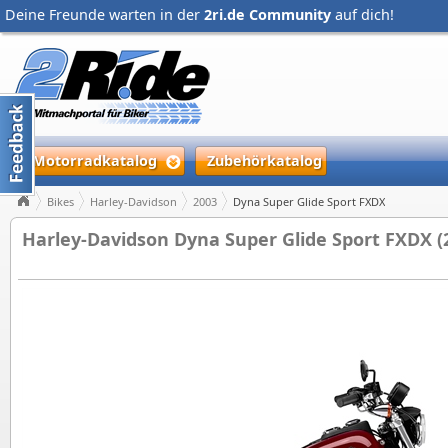
Deine Freunde warten in der
2ri.de Community
auf dich!
Motorradkatalog
Zubehörkatalog
Bikes
Harley-Davidson
2003
Dyna Super Glide Sport FXDX
Harley-Davidson Dyna Super Glide Sport FXDX (