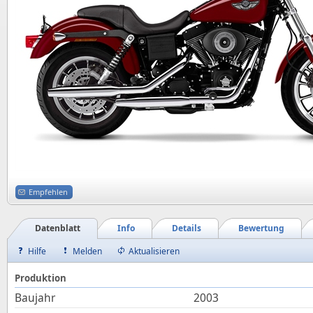
Empfehlen
Datenblatt
Info
Details
Bewertung
Hilfe
Melden
Aktualisieren
Produktion
Baujahr
2003