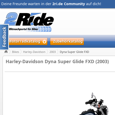
Deine Freunde warten in der
2ri.de Community
auf dich!
Motorradkatalog
Zubehörkatalog
Bikes
Harley-Davidson
2003
Dyna Super Glide FXD
Harley-Davidson Dyna Super Glide FXD (2003)