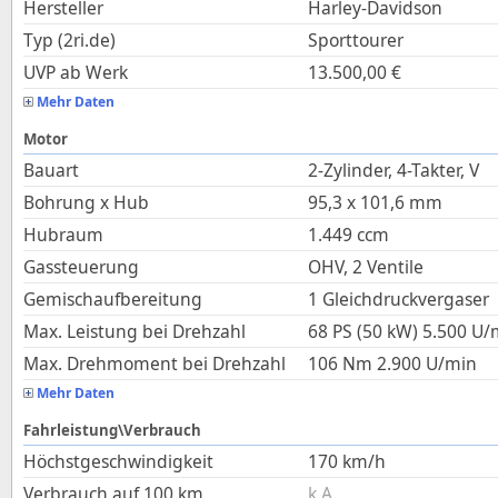
Hersteller
Harley-Davidson
Typ (2ri.de)
Sporttourer
UVP ab Werk
13.500,00
€
Mehr Daten
Motor
Bauart
2-Zylinder, 4-Takter, V
Bohrung x Hub
95,3
x
101,6
mm
Hubraum
1.449
ccm
Gassteuerung
OHV, 2 Ventile
Gemischaufbereitung
1 Gleichdruckvergaser
Max. Leistung bei Drehzahl
68 PS (50 kW)
5.500
U/
Max. Drehmoment bei Drehzahl
106
Nm
2.900
U/min
Mehr Daten
Fahrleistung\Verbrauch
Höchstgeschwindigkeit
170
km/h
Verbrauch auf 100 km
k.A.