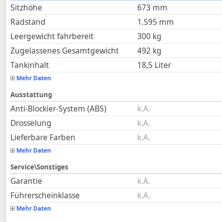
Sitzhöhe
673
mm
Radstand
1.595
mm
Leergewicht fahrbereit
300
kg
Zugelassenes Gesamtgewicht
492
kg
Tankinhalt
18,5
Liter
Mehr Daten
Ausstattung
Anti-Blockier-System (ABS)
k.A.
Drosselung
k.A.
Lieferbare Farben
k.A.
Mehr Daten
Service\Sonstiges
Garantie
k.A.
Führerscheinklasse
k.A.
Mehr Daten