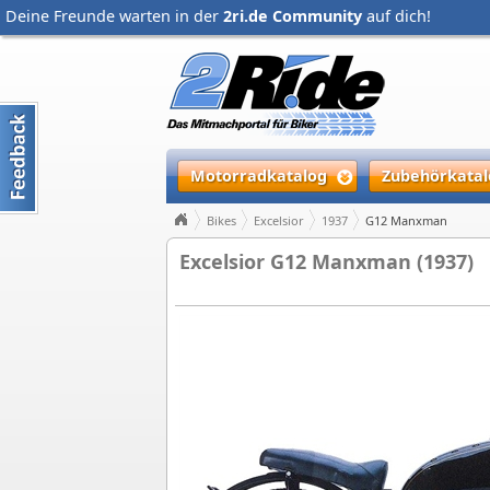
Deine Freunde warten in der
2ri.de Community
auf dich!
Motorradkatalog
Zubehörkatal
Bikes
Excelsior
1937
G12 Manxman
Excelsior G12 Manxman (1937)