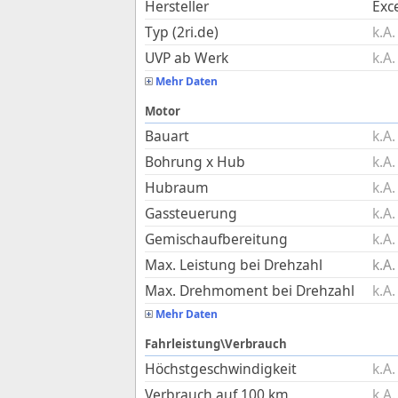
Hersteller
Exce
Typ (2ri.de)
k.A.
UVP ab Werk
k.A.
Mehr Daten
Motor
Bauart
k.A.
Bohrung x Hub
k.A.
Hubraum
k.A.
Gassteuerung
k.A.
Gemischaufbereitung
k.A.
Max. Leistung bei Drehzahl
k.A.
Max. Drehmoment bei Drehzahl
k.A.
Mehr Daten
Fahrleistung\Verbrauch
Höchstgeschwindigkeit
k.A.
Verbrauch auf 100 km
k.A.