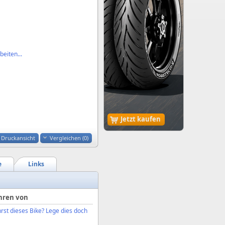
eiten...
Jetzt kaufen
Druckansicht
Vergleichen (
0
)
e
Links
hren von
rst dieses Bike? Lege dies doch