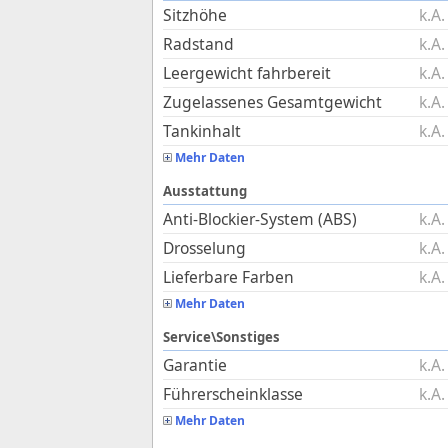
Sitzhöhe
k.A.
Radstand
k.A.
Leergewicht fahrbereit
k.A.
Zugelassenes Gesamtgewicht
k.A.
Tankinhalt
k.A.
Mehr Daten
Ausstattung
Anti-Blockier-System (ABS)
k.A.
Drosselung
k.A.
Lieferbare Farben
k.A.
Mehr Daten
Service\Sonstiges
Garantie
k.A.
Führerscheinklasse
k.A.
Mehr Daten