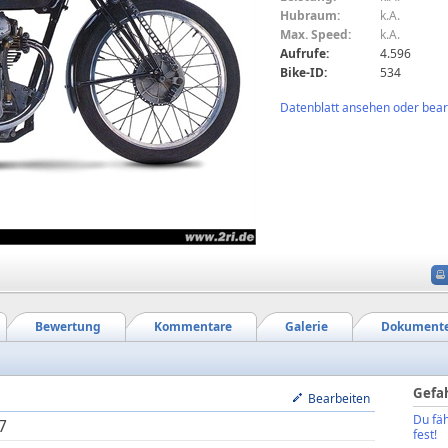
Hubraum:
k.A.
Max. Speed:
k.A.
Aufrufe:
4.596
Bike-ID:
534
Datenblatt ansehen oder bearb
Bewertung
Kommentare
Galerie
Dokument
Gefa
Bearbeiten
Du fäh
7
fest!