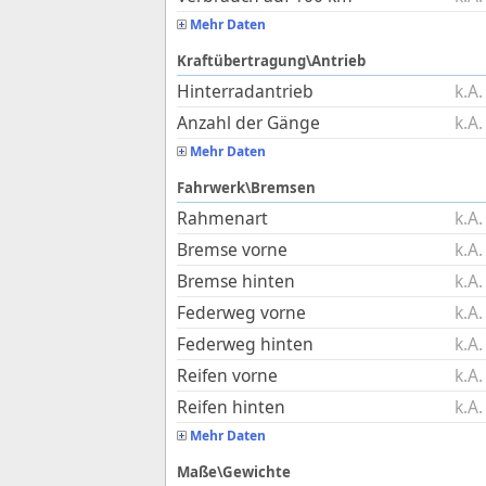
Mehr Daten
Kraftübertragung\Antrieb
Hinterradantrieb
k.A.
Anzahl der Gänge
k.A.
Mehr Daten
Fahrwerk\Bremsen
Rahmenart
k.A.
Bremse vorne
k.A.
Bremse hinten
k.A.
Federweg vorne
k.A.
Federweg hinten
k.A.
Reifen vorne
k.A.
Reifen hinten
k.A.
Mehr Daten
Maße\Gewichte