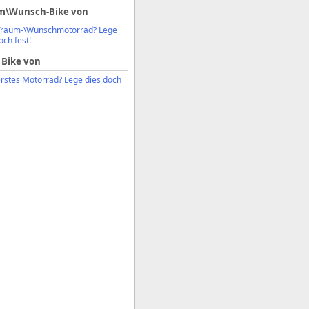
m\Wunsch-Bike von
Traum-\Wunschmotorrad? Lege
och fest!
 Bike von
erstes Motorrad? Lege dies doch