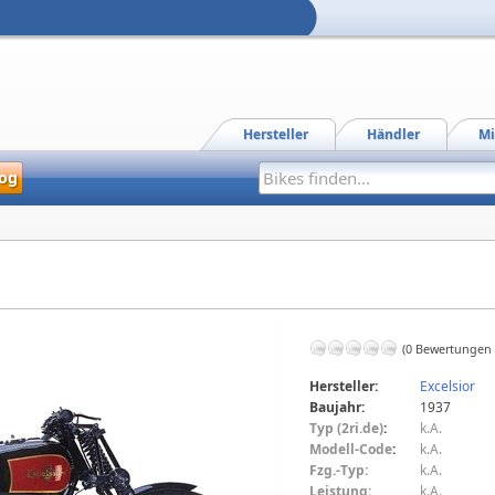
Hersteller
Händler
Mi
og
(0 Bewertungen
Hersteller:
Excelsior
Baujahr:
1937
Typ (2ri.de)
:
k.A.
Modell-Code
:
k.A.
Fzg.-Typ:
k.A.
Leistung:
k.A.