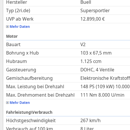
Hersteller
Buell
Typ (2ri.de)
Supersportler
UVP ab Werk
12.899,00
€
Mehr Daten
Motor
Bauart
V2
Bohrung x Hub
103
x
67,5
mm
Hubraum
1.125
ccm
Gassteuerung
DOHC, 4 Ventile
Gemischaufbereitung
Elektronische Kraftstof
Max. Leistung bei Drehzahl
148 PS (109 kW)
10.000
Max. Drehmoment bei Drehzahl
111
Nm
8.000
U/min
Mehr Daten
Fahrleistung\Verbrauch
Höchstgeschwindigkeit
267
km/h
Verbrauch auf 100 km
8
Liter