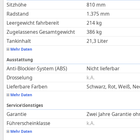
Sitzhöhe
810
mm
Radstand
1.375
mm
Leergewicht fahrbereit
214
kg
Zugelassenes Gesamtgewicht
386
kg
Tankinhalt
21,3
Liter
Mehr Daten
Ausstattung
Anti-Blockier-System (ABS)
Nicht lieferbar
Drosselung
k.A.
Lieferbare Farben
Schwarz, Rot, Weiß, Ne
Mehr Daten
Service\Sonstiges
Garantie
Zwei Jahre Garantie o
Führerscheinklasse
k.A.
Mehr Daten