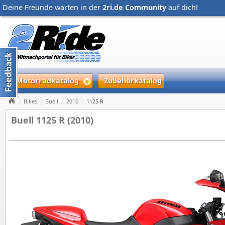
Deine Freunde warten in der
2ri.de Community
auf dich!
Motorradkatalog
Zubehörkatalog
Bikes
Buell
2010
1125 R
Buell 1125 R (2010)