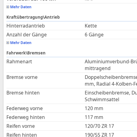
Mehr Daten
Kraftübertragung\Antrieb
Hinterradantrieb
Kette
Anzahl der Gänge
6 Gänge
Mehr Daten
Fahrwerk\Bremsen
Rahmenart
Aluminiumverbund-Bru
mittragend
Bremse vorne
Doppelscheibenbremse
mm, Radial 4-Kolben-Fe
Bremse hinten
Einscheibenbremse, D
Schwimmsattel
Federweg vorne
120
mm
Federweg hinten
117
mm
Reifen vorne
120/70 ZR 17
Reifen hinten
190/55 ZR 17