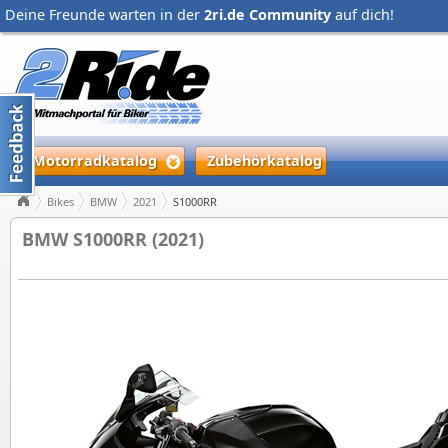
Deine Freunde warten in der
2ri.de Community
auf dich!
Motorradkatalog
Zubehörkatalog
Bikes
BMW
2021
S1000RR
BMW S1000RR (2021)