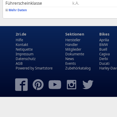
Führerscheinklasse
k.A.
Mehr Daten
2ri.de
Sektionen
Bikes
Hilfe
Hersteller
Aprilia
Kontakt
Händler
BMW
Netiquette
Mitglieder
Buell
Impressum
Dokumente
Cagiva
Datenschutz
News
Derbi
AGB
Events
Ducati
Powered by
Smartstore
Zubehörkatalog
Harley-Dav