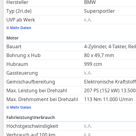
Hersteller
BMW
Typ (2ri.de)
Supersportler
UVP ab Werk
k.A.
Mehr Daten
Motor
Bauart
4-Zylinder, 4-Takter, Re
Bohrung x Hub
80
x
49,7
mm
Hubraum
999
ccm
Gassteuerung
k.A.
Gemischaufbereitung
Elektronische Kraftstof
Max. Leistung bei Drehzahl
207 PS (152 kW)
13.500
Max. Drehmoment bei Drehzahl
113
Nm
11.000
U/min
Mehr Daten
Fahrleistung\Verbrauch
Höchstgeschwindigkeit
k.A.
Verbrauch auf 100 km
k.A.