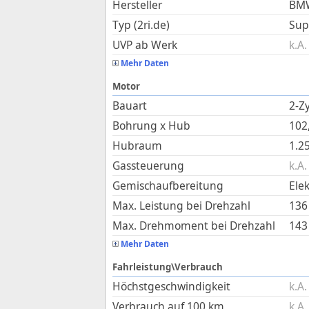
Hersteller
BM
Typ (2ri.de)
Sup
UVP ab Werk
k.A.
Mehr Daten
Motor
Bauart
2-Zy
Bohrung x Hub
102
Hubraum
1.2
Gassteuerung
k.A.
Gemischaufbereitung
Ele
Max. Leistung bei Drehzahl
136
Max. Drehmoment bei Drehzahl
143
Mehr Daten
Fahrleistung\Verbrauch
Höchstgeschwindigkeit
k.A.
Verbrauch auf 100 km
k.A.