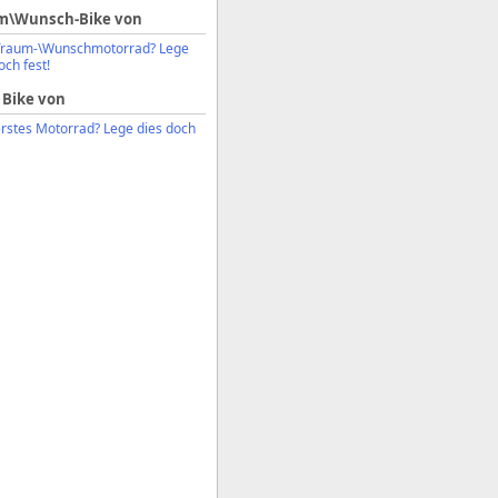
m\Wunsch-Bike von
Traum-\Wunschmotorrad? Lege
och fest!
 Bike von
erstes Motorrad? Lege dies doch