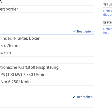
W
Trau
ersportler
Dein 
dies d
Erste
Dein 
Bearbeiten
fest!
linder, 4-Takter, Boxer
,5
x
76
mm
54
ccm
ktronische Kraftstoffeinspritzung
 PS (100 kW)
7.750
U/min
Nm
6.250
U/min
Bearbeiten