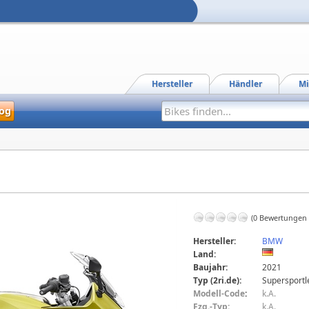
Hersteller
Händler
Mi
og
(0 Bewertungen
Hersteller:
BMW
Land:
Baujahr:
2021
Typ (2ri.de):
Supersportl
Modell-Code
:
k.A.
Fzg.-Typ:
k.A.