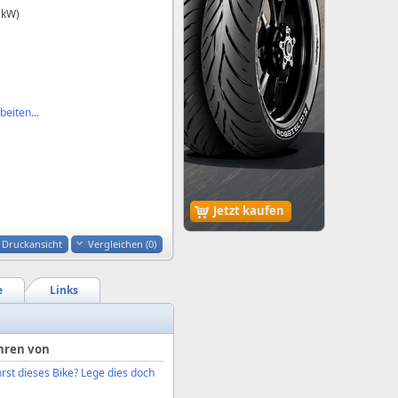
 kW)
eiten...
Jetzt kaufen
Druckansicht
Vergleichen (
0
)
e
Links
hren von
rst dieses Bike? Lege dies doch