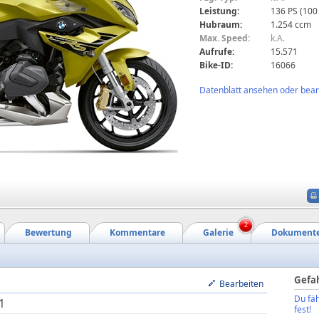
Leistung:
136 PS (100
Hubraum:
1.254 ccm
Max. Speed:
k.A.
Aufrufe:
15.571
Bike-ID:
16066
Datenblatt ansehen oder bearb
2
Bewertung
Kommentare
Galerie
Dokument
Gefa
Bearbeiten
Du fäh
1
fest!