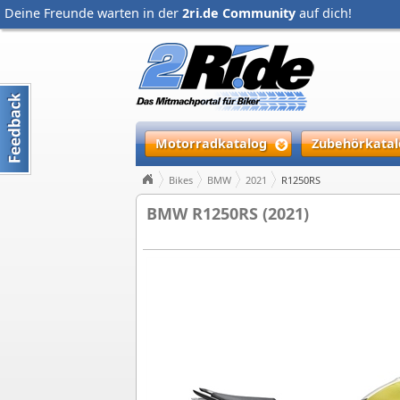
Deine Freunde warten in der
2ri.de Community
auf dich!
Motorradkatalog
Zubehörkatal
Bikes
BMW
2021
R1250RS
BMW R1250RS (2021)