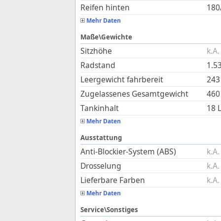
Reifen hinten
180
Mehr Daten
Maße\Gewichte
Sitzhöhe
k.A.
Radstand
1.5
Leergewicht fahrbereit
243
Zugelassenes Gesamtgewicht
460
Tankinhalt
18
L
Mehr Daten
Ausstattung
Anti-Blockier-System (ABS)
k.A.
Drosselung
k.A.
Lieferbare Farben
k.A.
Mehr Daten
Service\Sonstiges