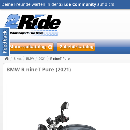
Deine Freunde warten in der
2ri.de Community
auf dich!
Motorradkatalog
Zubehörkatalog
Bikes
BMW
2021
R nineT Pure
BMW R nineT Pure (2021)