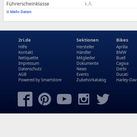
Führerscheinklasse
k.A.
Mehr Daten
2ri.de
Sektionen
Bikes
Hilfe
Hersteller
Aprilia
Kontakt
Händler
BMW
Netiquette
Mitglieder
Buell
Impressum
Dokumente
Cagiva
Datenschutz
News
Derbi
AGB
Events
Ducati
Powered by
Smartstore
Zubehörkatalog
Harley-Dav