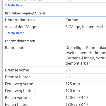
Mehr Daten
Kraftübertragung\Antrieb
Hinterradantrieb
Kardan
Anzahl der Gänge
6 Gänge, Klauengescha
Mehr Daten
Fahrwerk\Bremsen
Rahmenart
Dreiteiliges Rahmenko
zweiteiligem Heckrahm
Getriebe-Einheit, Sozi
demontierbar
Bremse vorne
k.A.
Bremse hinten
k.A.
Federweg vorne
125
mm
Federweg hinten
120
mm
Reifen vorne
120/70 ZR 17
Reifen hinten
180/55 ZR 17