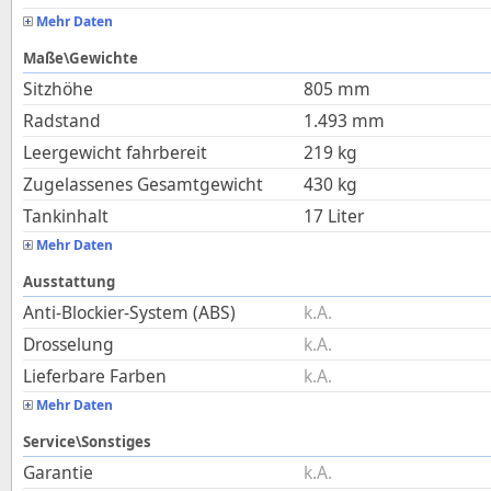
Mehr Daten
Maße\Gewichte
Sitzhöhe
805
mm
Radstand
1.493
mm
Leergewicht fahrbereit
219
kg
Zugelassenes Gesamtgewicht
430
kg
Tankinhalt
17
Liter
Mehr Daten
Ausstattung
Anti-Blockier-System (ABS)
k.A.
Drosselung
k.A.
Lieferbare Farben
k.A.
Mehr Daten
Service\Sonstiges
Garantie
k.A.