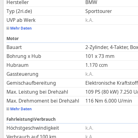
Hersteller
BMW
Typ (2ri.de)
Sporttourer
UVP ab Werk
k.A.
Mehr Daten
Motor
Bauart
2-Zylinder, 4-Takter, Bo
Bohrung x Hub
101
x
73
mm
Hubraum
1.170
ccm
Gassteuerung
k.A.
Gemischaufbereitung
Elektronische Kraftstof
Max. Leistung bei Drehzahl
109 PS (80 kW)
7.250
U
Max. Drehmoment bei Drehzahl
116
Nm
6.000
U/min
Mehr Daten
Fahrleistung\Verbrauch
Höchstgeschwindigkeit
k.A.
Verbrauch auf 100 km
k.A.