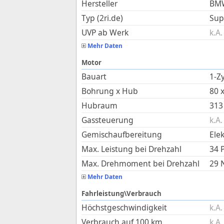
Hersteller
BM
Typ (2ri.de)
Sup
UVP ab Werk
k.A.
Mehr Daten
Motor
Bauart
1-Zy
Bohrung x Hub
80
Hubraum
313
Gassteuerung
k.A.
Gemischaufbereitung
Ele
Max. Leistung bei Drehzahl
34 
Max. Drehmoment bei Drehzahl
29
Mehr Daten
Fahrleistung\Verbrauch
Höchstgeschwindigkeit
k.A.
Verbrauch auf 100 km
k.A.