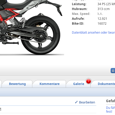
Leistung:
34 PS (25 k
Hubraum:
313 ccm
Max. Speed:
k.A.
Aufrufe:
12.921
Bike-ID:
16072
Datenblatt ansehen oder bearb
2
Bewertung
Kommentare
Galerie
Dokument
Gefa
Bearbeiten
Du fäh
1
fest!