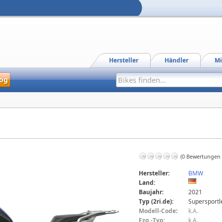
Hersteller
Händler
Mi
og
(0 Bewertungen
Hersteller:
BMW
Land:
Baujahr:
2021
Typ (2ri.de):
Supersportl
Modell-Code
:
k.A.
Fzg.-Typ:
k.A.