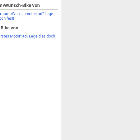
m\Wunsch-Bike von
Traum-\Wunschmotorrad? Lege
och fest!
 Bike von
erstes Motorrad? Lege dies doch