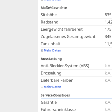
Maße\Gewichte
Sitzhöhe
835
Radstand
1.4
Leergewicht fahrbereit
175
Zugelassenes Gesamtgewicht
345
Tankinhalt
11,
Mehr Daten
Ausstattung
Anti-Blockier-System (ABS)
k.A.
Drosselung
k.A.
Lieferbare Farben
k.A.
Mehr Daten
Service\Sonstiges
Garantie
k.A.
Führerscheinklasse
k.A.