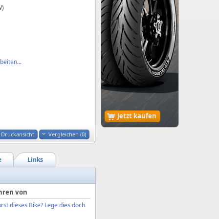
W)
eiten...
Jetzt kaufen
Druckansicht
Vergleichen (
0
)
e
Links
hren von
rst dieses Bike? Lege dies doch