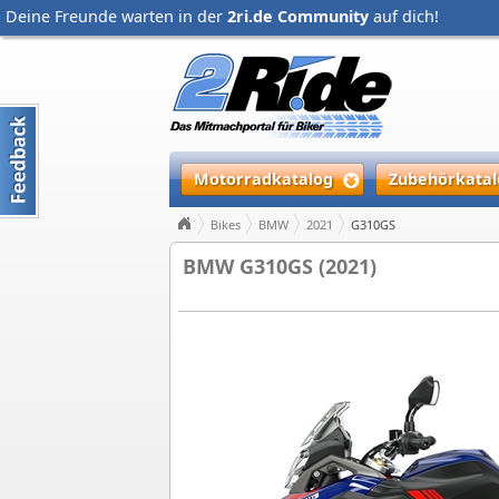
Deine Freunde warten in der
2ri.de Community
auf dich!
Motorradkatalog
Zubehörkatal
Bikes
BMW
2021
G310GS
BMW G310GS (2021)