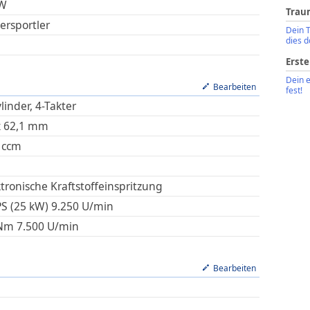
W
Trau
ersportler
Dein 
dies d
Erste
Dein 
Bearbeiten
fest!
linder, 4-Takter
x
62,1
mm
ccm
ktronische Kraftstoffeinspritzung
PS (25 kW)
9.250
U/min
Nm
7.500
U/min
Bearbeiten