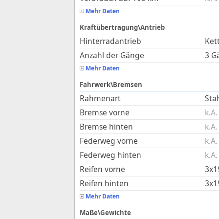
Mehr Daten
Kraftübertragung\Antrieb
Hinterradantrieb
Ket
Anzahl der Gänge
3 G
Mehr Daten
Fahrwerk\Bremsen
Rahmenart
Sta
Bremse vorne
k.A.
Bremse hinten
k.A.
Federweg vorne
k.A.
Federweg hinten
k.A.
Reifen vorne
3x1
Reifen hinten
3x1
Mehr Daten
Maße\Gewichte