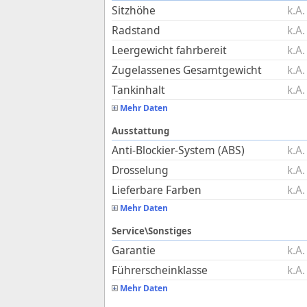
Sitzhöhe
k.A.
Radstand
k.A.
Leergewicht fahrbereit
k.A.
Zugelassenes Gesamtgewicht
k.A.
Tankinhalt
k.A.
Mehr Daten
Ausstattung
Anti-Blockier-System (ABS)
k.A.
Drosselung
k.A.
Lieferbare Farben
k.A.
Mehr Daten
Service\Sonstiges
Garantie
k.A.
Führerscheinklasse
k.A.
Mehr Daten