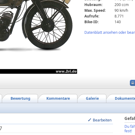
Hubraum:
200 ccm
Max. Speed:
90 km/h
Aufrufe:
8.771
Bike-ID:
140
Datenblatt ansehen oder bearb
Bewertung
Kommentare
Galerie
Dokument
Gefa
Bearbeiten
Du fäh
7
fest!