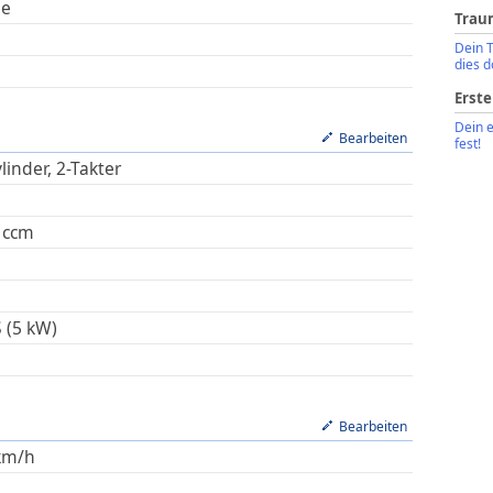
ie
Trau
Dein 
dies d
Erste
Dein 
Bearbeiten
fest!
linder, 2-Takter
ccm
S (5 kW)
Bearbeiten
km/h