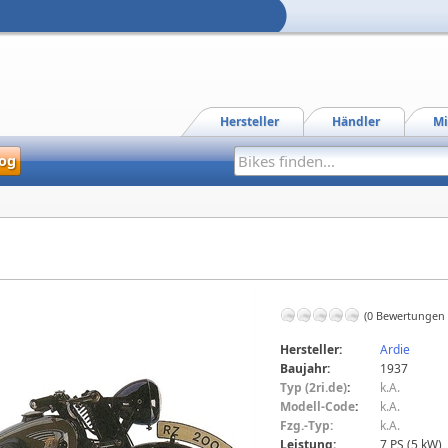
Hersteller
Händler
Mi
og
(0 Bewertungen
Hersteller:
Ardie
Baujahr:
1937
Typ (2ri.de)
:
k.A.
Modell-Code
:
k.A.
Fzg.-Typ:
k.A.
Leistung:
7 PS (5 kW)