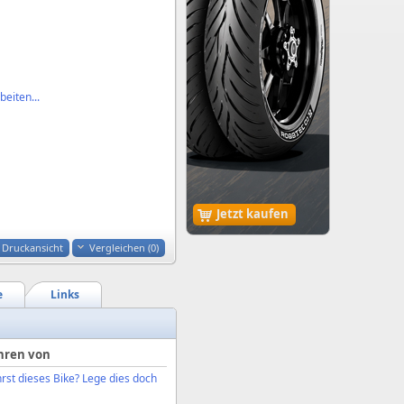
eiten...
Jetzt kaufen
Druckansicht
Vergleichen (
0
)
e
Links
hren von
rst dieses Bike? Lege dies doch