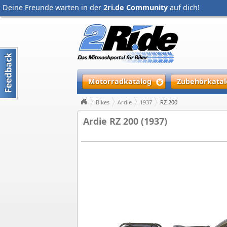
Deine Freunde warten in der
2ri.de Community
auf dich!
Motorradkatalog
Zubehörkatal
Bikes
Ardie
1937
RZ 200
Ardie RZ 200 (1937)