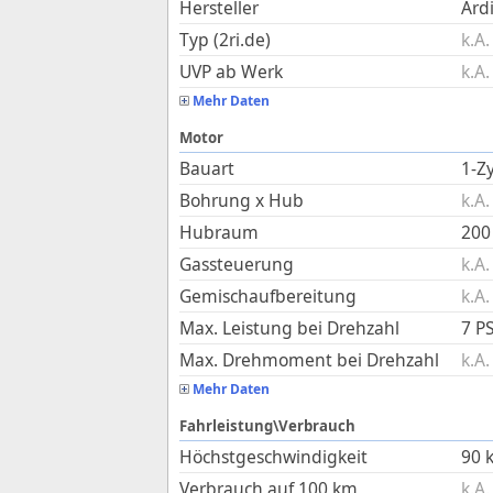
Hersteller
Ard
Typ (2ri.de)
k.A.
UVP ab Werk
k.A.
Mehr Daten
Motor
Bauart
1-Zy
Bohrung x Hub
k.A.
Hubraum
200
Gassteuerung
k.A.
Gemischaufbereitung
k.A.
Max. Leistung bei Drehzahl
7 P
Max. Drehmoment bei Drehzahl
k.A.
Mehr Daten
Fahrleistung\Verbrauch
Höchstgeschwindigkeit
90
Verbrauch auf 100 km
k.A.