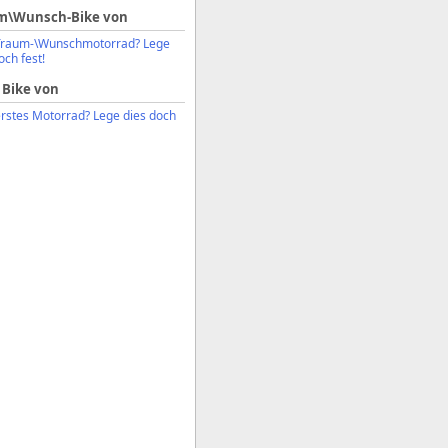
m\Wunsch-Bike von
Traum-\Wunschmotorrad? Lege
och fest!
 Bike von
erstes Motorrad? Lege dies doch