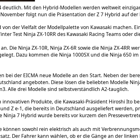
 deutlich. Mit den Hybrid-Modellen werden weltweit einzigar
. November folgt nun die Präsentation der Z 7 Hybrid auf de
ld von der Vielfalt der Modellpalette von Kawasaki machen.
inter Test Ninja ZX-10RR des Kawasaki Racing Teams oder di
 an. Die Ninja ZX-10R, Ninja ZX-6R sowie die Ninja ZX-4RR 
gelegt. Dazu kommen die Ninja 1000SX und die Ninja 650 im
n bei der EICMA neue Modelle an den Start. Neben der berei
tschland angeboten. Diese lösen die beliebten Modelle Ninja
. Alle drei Modelle sind selbstverständlich A2-tauglich.
innovativen Produkte, die Kawasaki-Präsident Hiroshi Ito be
und Z e-1, die bereits in Deutschland ausgeliefert werden, pr
 Ninja 7 Hybrid wurde bereits vor kurzem den Pressevertret
sie können sowohl rein elektrisch als auch mit Verbrennung
tz. Der Fahrer kann wählen, ob er die Gänge an der linken 