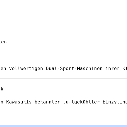
ten
ten vollwertigen Dual-Sport-Maschinen ihrer K
ck
in Kawasakis bekannter luftgekühlter Einzylin