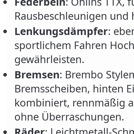
Federbein
: Öhlins TTX, 
Rausbeschleunigen und 
Lenkungsdämpfer
: ebe
sportlichem Fahren Hoch
gewährleisten.
Bremsen
: Brembo Styl
Bremsscheiben, hinten E
kombiniert, rennmäßig 
ohne Überraschungen.
Räder
: Leichtmetall-Sch