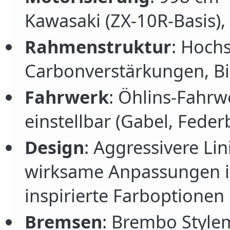
Kawasaki (ZX‑10R-Basis),
Rahmenstruktur
: Hoch
Carbonverstärkungen, B
Fahrwerk
: Öhlins-Fahr
einstellbar (Gabel, Fede
Design
: Aggressivere L
wirksame Anpassungen im
inspirierte Farboptionen
Bremsen
: Brembo Style