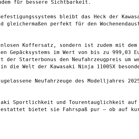
udem für bessere Sichtbarkeit.
Befestigungssystems bleibt das Heck der Kawas
ad gleichermaßen perfekt für den Wochenendaus
enlosen Koffersatz, sondern ist zudem mit dem
gen Gepäcksystems im Wert von bis zu 999,03 E
rt der Starterbonus den Neufahrzeugpreis um w
 in die Welt der Kawasaki Ninja 1100SX besond
zugelassene Neufahrzeuge des Modelljahres 202
saki Sportlichkeit und Tourentauglichkeit auf
gestattet bietet sie Fahrspaß pur – ob auf ku