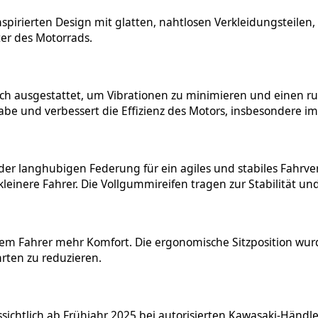
nspirierten Design mit glatten, nahtlosen Verkleidungsteilen
er des Motorrads.
ch ausgestattet, um Vibrationen zu minimieren und einen ru
bgabe und verbessert die Effizienz des Motors, insbesondere 
 langhubigen Federung für ein agiles und stabiles Fahrverha
kleinere Fahrer. Die Vollgummireifen tragen zur Stabilität u
dem Fahrer mehr Komfort. Die ergonomische Sitzposition wurd
rten zu reduzieren.
ichtlich ab Frühjahr 2025 bei autorisierten Kawasaki-Händle