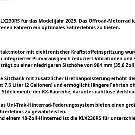
KLX230RS für das Modelljahr 2025. Das Offroad-Motorrad 
enen Fahrern ein optimales Fahrerlebnis zu bieten.
rtaktmotor mit elektronischer Kraftstoffeinspritzung wur
u integrierter Primärausgleich reduziert Vibrationen und 
ägt zu einer niedrigeren Sitzhöhe von 904 mm (35,6 Zoll)
ere Sitzbank mit zusätzlicher Urethanpolsterung erhöht d
st 7,6 Liter (2 Gallonen) und ermöglicht längere Fahrten
 Stilelemente der KX-Baureihe, darunter nahtlose Verkle
das Uni-Trak-Hinterrad-Federungssystem bieten einen g
hrerlebnis zu gewährleisten.
nd einem 18-Zoll-Hinterrad ist die KLX230RS für untersch