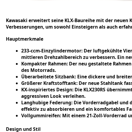
Kawasaki erweitert seine KLX-Baureihe mit der neuen 
Verbesserungen, um sowohl Einsteigern als auch erfahr
Hauptmerkmale
233-ccm-Einzylindermotor: Der luftgekühlte Vie
mittleren Drehzahlbereich zu verbessern. Ein ne
Kompakter Rahmen: Der neu gestaltete Rahmen tr
des Motorrads.
Überarbeitete Sitzbank: Eine dickere und breit
Größerer Kraftstofftank: Der neue Stahltank fas
KX-inspiriertes Design: Die KLX230RS übernimmt
aggressiven Look verleihen.
Langhubige Federung: Die Vorderradgabel und 
effektiv zu absorbieren und ein komfortables Fa
Vollgummireifen: Mit einem 21-Zoll-Vorderrad u
Design und Stil